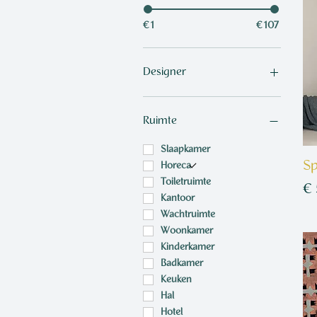
€ 1
€ 107
Designer
Franco Moz
Richard Scott
Ruimte
Wardtaal
Leigh Bagley
Slaapkamer
Sp
Old Masters
Horeca
Skinny Laminx
Toiletruimte
Pr
€
Sett & Beat
Kantoor
€ 
Room 13
Wachtruimte
€
Amanda West
Woonkamer
Caitlin Mkhasibe
Kinderkamer
5
Tretchikoff
Badkamer
2
Sarah Arnett
Keuken
,
Este MacLeod
Hal
5
Willie Schlechter
Hotel
0