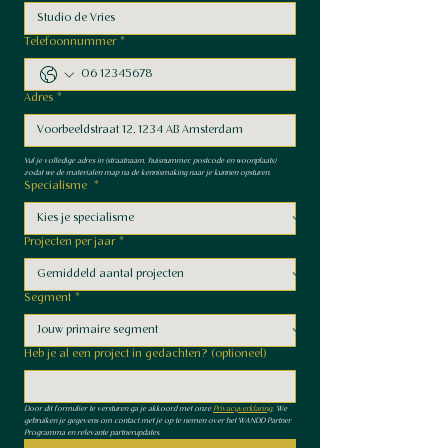
Telefoonnummer
*
Adres
*
Vul je volledige adres in (straatnaam, huisnummer, postcode en woonplaats) 
zodat we de materialen map na de kennismaking naar je kunnen opsturen.
Specialisme
*
Projecten per jaar
*
Segment
*
Heb je al een project in gedachten? (optioneel)
Door dit formulier te versturen ga je akkoord met onze 
Privacyverklaring
. We 
gebruiken je gegevens om contact met je op te nemen over het WANDD Partner 
Programma en relevante partnerupdates.