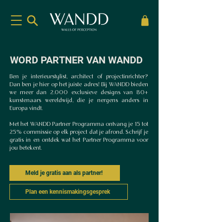
WORD PARTNER VAN WANDD
Ben je interieurstylist, architect of projectinrichter?
Dan ben je hier op het juiste adres! Bij WANDD bieden
we meer dan 2.000 exclusieve designs van 80+
kunstenaars wereldwijd, die je nergens anders in
Europa vindt.
Met het WANDD Partner Programma ontvang je 15 tot
25% commissie op elk project dat je afrond. Schrijf je
gratis in en ontdek wat het Partner Programma voor
jou betekent.
Meld je gratis aan als partner!
Plan een kennismakingsgesprek