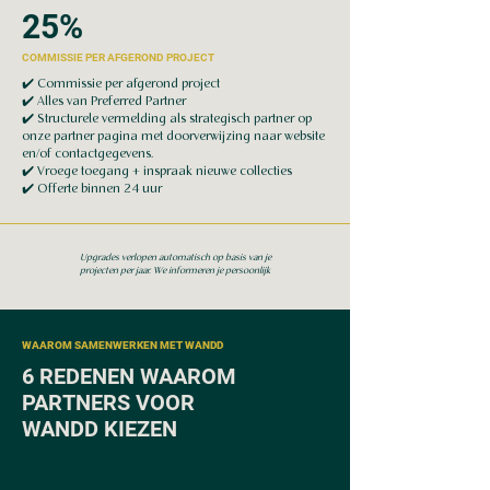
25%
COMMISSIE PER AFGEROND PROJECT
✔️
Commissie per afgerond project
✔️
Alles van Preferred Partner
✔️
Structurele vermelding als strategisch partner op
onze partner pagina met doorverwijzing naar website
en/of contactgegevens.
✔️
Vroege toegang + inspraak nieuwe collecties
✔️
Offerte binnen 24 uur
Upgrades verlopen automatisch op basis van je
projecten per jaar. We informeren je persoonlijk
WAAROM SAMENWERKEN MET WANDD
6 REDENEN WAAROM
PARTNERS VOOR
WANDD KIEZEN