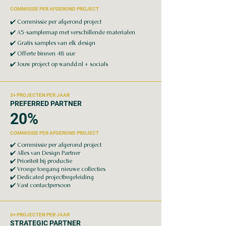
COMMISSIE PER AFGEROND PROJECT
✔️ Commissie per afgerond project
✔️ A5-samplemap met verschillende materialen
✔️ Gratis samples van elk design
✔️ Offerte binnen 48 uur
✔️ Jouw project op wandd.nl + socials
3+ PROJECTEN PER JAAR
PREFERRED PARTNER
20%
COMMISSIE PER AFGEROND PROJECT
✔️
Commissie per afgerond project
✔️
Alles van Design Partner
✔️
Prioriteit bij productie
✔️
Vroege toegang nieuwe collecties
✔️
Dedicated projectbegeleiding
✔️ Vast contactpersoon
6+ PROJECTEN PER JAAR
STRATEGIC PARTNER