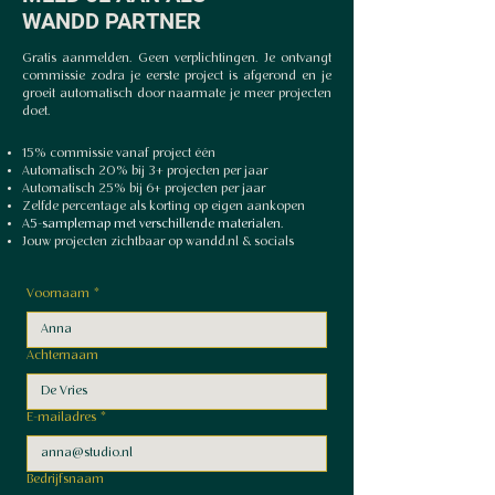
WANDD PARTNER
Gratis aanmelden. Geen verplichtingen. Je ontvangt
commissie zodra je eerste project is afgerond en je
groeit automatisch door naarmate je meer projecten
doet.
15% commissie vanaf project één
Automatisch 20% bij 3+ projecten per jaar
Automatisch 25% bij 6+ projecten per jaar
Zelfde percentage als korting op eigen aankopen
A5-samplemap met verschillende materialen.
Jouw projecten zichtbaar op wandd.nl & socials
Voornaam
*
Achternaam
E-mailadres
*
Bedrijfsnaam