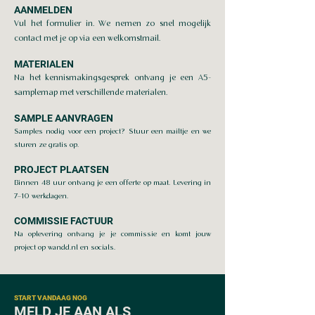
AANMELDEN
Vul het formulier in. We nemen zo snel mogelijk
contact met je op via een welkomstmail.
MATERIALEN
Na het kennismakingsgesprek ontvang je een
A5-
samplemap met verschillende materialen.
SAMPLE AANVRAGEN
Samples nodig voor een project? Stuur een mailtje en we
sturen ze gratis op.
PROJECT PLAATSEN
Binnen 48 uur ontvang je een offerte op maat. Levering in
7–10 werkdagen.
COMMISSIE FACTUUR
Na oplevering ontvang je je commissie en komt jouw
project op wandd.nl en socials.
START VANDAAG NOG
MELD JE AAN ALS