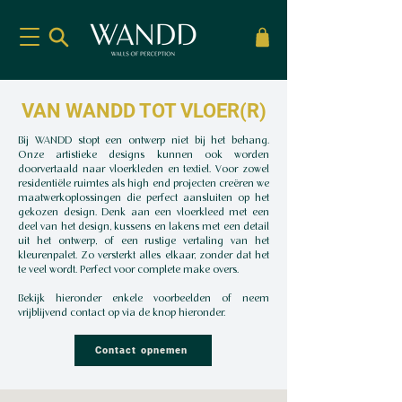
VAN WANDD TOT VLOER(R)
Bij WANDD stopt een ontwerp niet bij het behang.
Onze artistieke designs kunnen ook worden
doorvertaald naar vloerkleden en textiel. Voor zowel
residentiële ruimtes als high end projecten creëren we
maatwerkoplossingen die perfect aansluiten op het
gekozen design. Denk aan een vloerkleed met een
deel van het design, kussens en lakens met een detail
uit het ontwerp, of een rustige vertaling van het
kleurenpalet. Zo versterkt alles elkaar, zonder dat het
te veel wordt. Perfect voor complete make overs.
Bekijk hieronder enkele voorbeelden of neem
vrijblijvend contact op via de knop hieronder.
Contact opnemen