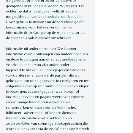
weigeren door in uw browser de daarvoor
geëigende instellingen te kiezen. Wij wijzen u er
echter op dat u in dat geval wellicht niet alle
mogelijkheden van deze website kunt benutten.
Door gebruik te maken van deze website geeft u
toestemming voor het verwerken van de
informatie door Google op de wijze en voor de
doeleinden zoals hiervoor omschreven.
Informatie uit andere bronnen: We kunnen
informatie over u ontvangen van andere bronnen
en deze toevoegen aan onze accountgegevens.
Voorbeelden hiervan zijn onder andere
bijgewerkte aflever- en adresgegevens van onze
vervoerders of andere derde partijen, die we
gebruiken om onze gegevens te corrigeren en uw
volgende aankoop of communicatie eenvoudiger
te bezorgen; accountgegevens, aankoop- of
inwisselgegevens en pagina weergavegegevens
van sommige handelaren waarmee we
samenwerken of waarvoor we technische,
fulfilment-, advertentie- of andere diensten
leveren; informatie over zoektermen en
zoekresultaten van sommige zoekopdrachten die
worden uitgevoerd via de zoekfuncties op het web