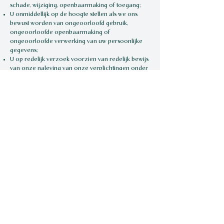
schade, wijziging, openbaarmaking of toegang;
U onmiddellijk op de hoogte stellen als we ons
bewust worden van ongeoorloofd gebruik,
ongeoorloofde openbaarmaking of
ongeoorloofde verwerking van uw persoonlijke
gegevens;
U op redelijk verzoek voorzien van redelijk bewijs
van onze naleving van onze verplichtingen onder
dit beleid
We bewaren uw persoonlijke gegevens niet langer
dan de periode waarvoor deze oorspronkelijk
vereist waren, tenzij we hiertoe wettelijk verplicht
zijn of u toestemming geeft om dergelijke
gegevens langer te bewaren.
HOEWEL WE DE BOVENGENOEMDE
VOORZORGSMAATREGELEN NEMEN OM UW
PERSOONLIJKE INFORMATIE TE BESCHERMEN,
ZIJN WE ECHTER NIET AANSPRAKELIJK VOOR
VERLIES OF SCHADE, HOE DAN OOK ONTSTAAN,
GELEDEN ALS GEVOLG VAN DE
OPENBAARMAKING VAN DERGELIJKE INFORMATIE
ALS DIT BUITEN ONZE REDELIJKE CONTROLE
VALT.