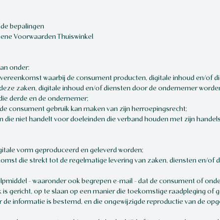
ende bepalingen
emene Voorwaarden Thuiswinkel
an onder:
ereenkomst waarbij de consument producten, digitale inhoud en/of di
eze zaken, digitale inhoud en/of diensten door de ondernemer worden 
 die derde en de ondernemer;
 de consument gebruik kan maken van zijn herroepingsrecht;
 die niet handelt voor doeleinden die verband houden met zijn handels-
digitale vorm geproduceerd en geleverd worden;
st die strekt tot de regelmatige levering van zaken, diensten en/of d
pmiddel - waaronder ook begrepen e-mail - dat de consument of onde
k is gericht, op te slaan op een manier die toekomstige raadpleging of 
 de informatie is bestemd, en die ongewijzigde reproductie van de opg