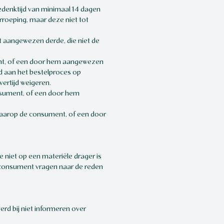
denktijd van minimaal 14 dagen
oeping, maar deze niet tot
t aangewezen derde, die niet de
ent, of een door hem aangewezen
d aan het bestelproces op
vertijd weigeren.
onsument, of een door hem
waarop de consument, of een door
niet op een materiële drager is
consument vragen naar de reden
erd bij niet informeren over