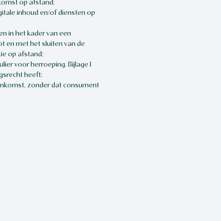
komst op afstand;
gitale inhoud en/of diensten op
n in het kader van een
t en met het sluiten van de
e op afstand;
er voor herroeping. Bijlage I
gsrecht heeft;
eenkomst, zonder dat consument