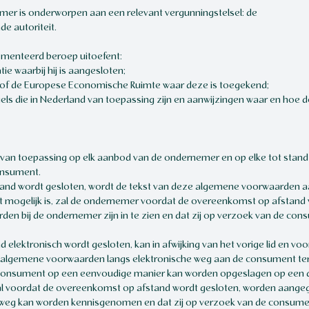
nemer is onderworpen aan een relevant vergunningstelsel: de
e autoriteit.
ementeerd beroep uitoefent:
ie waarbij hij is aangesloten;
EU of de Europese Economische Ruimte waar deze is toegekend;
els die in Nederland van toepassing zijn en aanwijzingen waar en hoe 
van toepassing op elk aanbod van de ondernemer en op elke tot sta
onsument.
and wordt gesloten, wordt de tekst van deze algemene voorwaarden 
 niet mogelijk is, zal de ondernemer voordat de overeenkomst op afstan
en bij de ondernemer zijn in te zien en dat zij op verzoek van de co
 elektronisch wordt gesloten, kan in afwijking van het vorige lid en v
e algemene voorwaarden langs elektronische weg aan de consument ter
 consument op een eenvoudige manier kan worden opgeslagen op een 
is, zal voordat de overeenkomst op afstand wordt gesloten, worden aan
weg kan worden kennisgenomen en dat zij op verzoek van de consumen