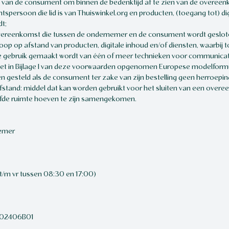
d van de consument om binnen de bedenktijd af te zien van de overeen
tspersoon die lid is van Thuiswinkel.org en producten, (toegang tot) di
t;
ereenkomst die tussen de ondernemer en de consument wordt geslote
p op afstand van producten, digitale inhoud en/of diensten, waarbij to
e gebruik gemaakt wordt van één of meer technieken voor communicati
et in Bijlage I van deze voorwaarden opgenomen Europese modelformuli
en gesteld als de consument ter zake van zijn bestelling geen herroepin
stand: middel dat kan worden gebruikt voor het sluiten van een over
elfde ruimte hoeven te zijn samengekomen.
nemer
/m vr tussen 08:30 en 17:00)
5302406B01