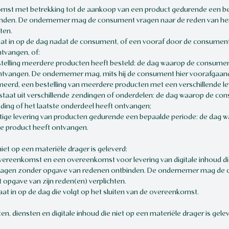
st met betrekking tot de aankoop van een product gedurende een be
nden. De ondernemer mag de consument vragen naar de reden van herr
ten.
gaat in op de dag nadat de consument, of een vooraf door de consumen
ntvangen, of:
stelling meerdere producten heeft besteld: de dag waarop de consum
 ontvangen. De ondernemer mag, mits hij de consument hier voorafgaan
rmeerd, een bestelling van meerdere producten met een verschillende le
estaat uit verschillende zendingen of onderdelen: de dag waarop de c
ding of het laatste onderdeel heeft ontvangen;
ige levering van producten gedurende een bepaalde periode: de dag 
e product heeft ontvangen.
 niet op een materiële drager is geleverd:
reenkomst en een overeenkomst voor levering van digitale inhoud die 
dagen zonder opgave van redenen ontbinden. De ondernemer mag de 
 opgave van zijn reden(en) verplichten.
at in op de dag die volgt op het sluiten van de overeenkomst.
n, diensten en digitale inhoud die niet op een materiële drager is gelev