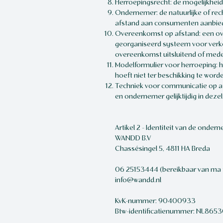
Herroepingsrecht: de mogelijkhei
Ondernemer: de natuurlijke of rech
afstand aan consumenten aanbied
Overeenkomst op afstand: een ov
georganiseerd systeem voor verkoo
overeenkomst uitsluitend of med
Modelformulier voor herroeping: h
hoeft niet ter beschikking te word
Techniek voor communicatie op af
en ondernemer gelijktijdig in dez
Artikel 2 - Identiteit van de onder
WANDD B.V
Chassésingel 5, 4811 HA Breda
06 25153444 (bereikbaar van ma t
info@wandd.nl
KvK-nummer: 90400933
Btw-identificatienummer: NL86