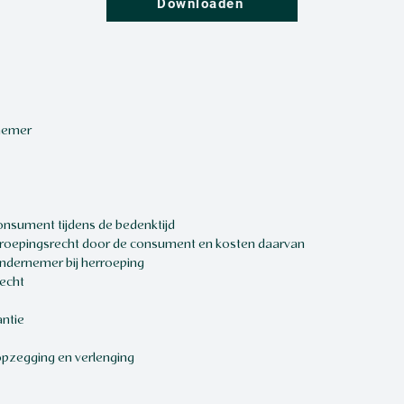
Downloaden
rnemer
consument tijdens de bedenktijd
herroepingsrecht door de consument en kosten daarvan
 ondernemer bij herroeping
recht
antie
, opzegging en verlenging