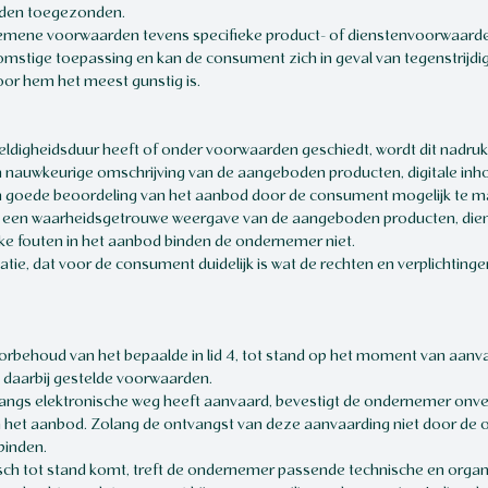
rden toegezonden.
emene voorwaarden tevens specifieke product- of dienstenvoorwaarden 
omstige toepassing en kan de consument zich in geval van tegenstrij
oor hem het meest gunstig is.
ldigheidsduur heeft of onder voorwaarden geschiedt, wordt dit nadrukk
 nauwkeurige omschrijving van de aangeboden producten, digitale inho
n goede beoordeling van het aanbod door de consument mogelijk te m
e een waarheidsgetrouwe weergave van de aangeboden producten, diens
ijke fouten in het aanbod binden de ondernemer niet.
ie, dat voor de consument duidelijk is wat de rechten en verplichtinge
rbehoud van het bepaalde in lid 4, tot stand op het moment van aan
 daarbij gestelde voorwaarden.
angs elektronische weg heeft aanvaard, bevestigt de ondernemer onver
 het aanbod. Zolang de ontvangst van deze aanvaarding niet door de o
inden.
sch tot stand komt, treft de ondernemer passende technische en organ