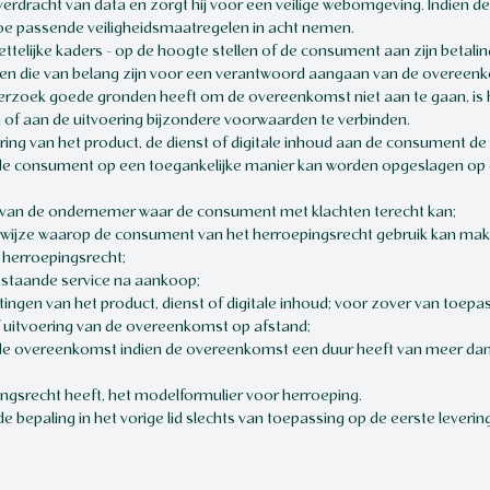
overdracht van data en zorgt hij voor een veilige webomgeving. Indien 
oe passende veiligheidsmaatregelen in acht nemen.
telijke kaders - op de hoogte stellen of de consument aan zijn betalin
oren die van belang zijn voor een verantwoord aangaan van de overeenk
rzoek goede gronden heeft om de overeenkomst niet aan te gaan, is h
n of aan de uitvoering bijzondere voorwaarden te verbinden.
ering van het product, de dienst of digitale inhoud aan de consument de v
 de consument op een toegankelijke manier kan worden opgeslagen o
 van de ondernemer waar de consument met klachten terecht kan;
ijze waarop de consument van het herroepingsrecht gebruik kan maken
t herroepingsrecht;
estaande service na aankoop;
stingen van het product, dienst of digitale inhoud; voor zover van toepa
of uitvoering van de overeenkomst op afstand;
de overeenkomst indien de overeenkomst een duur heeft van meer dan
ngsrecht heeft, het modelformulier voor herroeping.
de bepaling in het vorige lid slechts van toepassing op de eerste levering