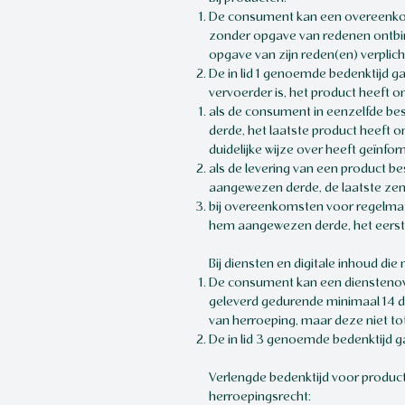
De consument kan een overeenkom
zonder opgave van redenen ontbi
opgave van zijn reden(en) verplich
De in lid 1 genoemde bedenktijd 
vervoerder is, het product heeft o
als de consument in eenzelfde be
derde, het laatste product heeft
duidelijke wijze over heeft geïnfo
als de levering van een product b
aangewezen derde, de laatste zen
bij overeenkomsten voor regelmat
hem aangewezen derde, het eerst
Bij diensten en digitale inhoud die
De consument kan een dienstenove
geleverd gedurende minimaal 14 
van herroeping, maar deze niet tot
De in lid 3 genoemde bedenktijd ga
Verlengde bedenktijd voor producte
herroepingsrecht: