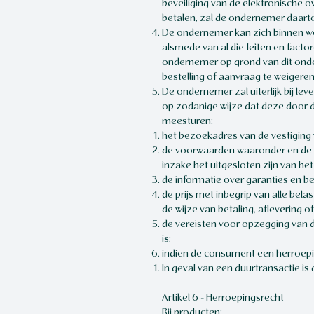
beveiliging van de elektronische 
betalen, zal de ondernemer daart
De ondernemer kan zich binnen wet
alsmede van al die feiten en fact
ondernemer op grond van dit onde
bestelling of aanvraag te weigere
De ondernemer zal uiterlijk bij lev
op zodanige wijze dat deze door
meesturen:
het bezoekadres van de vestiging
de voorwaarden waaronder en de w
inzake het uitgesloten zijn van he
de informatie over garanties en b
de prijs met inbegrip van alle bela
de wijze van betaling, aflevering 
de vereisten voor opzegging van 
is;
indien de consument een herroepi
In geval van een duurtransactie is 
Artikel 6 - Herroepingsrecht
Bij producten: