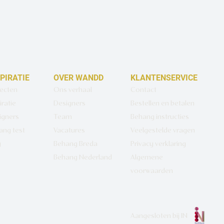
SPIRATIE
OVER WANDD
KLANTENSERVICE
jecten
Ons verhaal
Contact
iratie
Designers
Bestellen en betalen
igners
Team
Behang instructies
ang test
Vacatures
Veelgestelde vragen
g
Behang Breda
Privacy verklaring
Behang Nederland
Algemene
voorwaarden
Aangesloten bij
IN