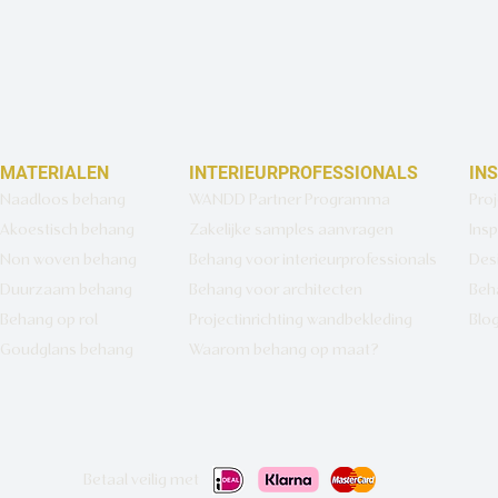
MATERIALEN
INTERIEURPROFESSIONALS
IN
Naadloos behang
WANDD Partner Programma
Pro
Akoestisch behang
Zakelijke samples aanvragen
Insp
Non woven behang
Behang voor interieurprofessionals
Des
Duurzaam behang
Behang voor architecten
Beh
Behang op rol
Projectinrichting wandbekleding
Blo
Goudglans behang
Waarom behang op maat?
Betaal veilig met