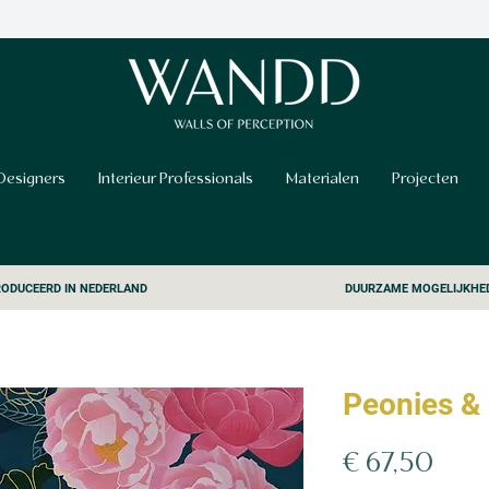
Designers
Interieur Professionals
Materialen
Projecten
ODUCEERD IN NEDERLAND
DUURZAME MOGELIJKHE
Peonies &
Prijs
€ 67,50