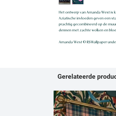
Het ontwerp van Amanda West is kleu
Aziatische invloeden geven een st
prachtig gecombineerd op de muur
dennen met zachte wolken en bloem
Amanda West © RSWallpaper under
Gerelateerde produ