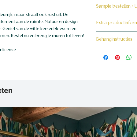
Sample bestellen / 
rrijk, maar straalt ook rust uit. De
Bestel hier de samp
atement aan de ruimte. Natuur en design
Extra productinfor
. Geniet van de witte kersenbloesem en
Dit product wordt 
160 grams non-wo
en. Bestel nu en breng je muren tot leven!
Behanginstructies
maat voor jou gema
 license
Bekijk hier onze beh
cten