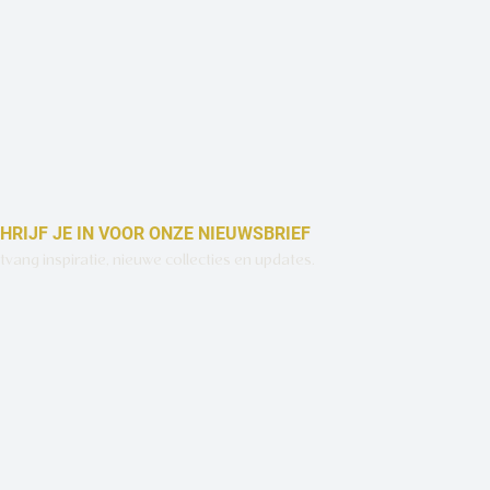
HRIJF JE IN VOOR ONZE NIEUWSBRIEF
vang inspiratie, nieuwe collecties en updates.