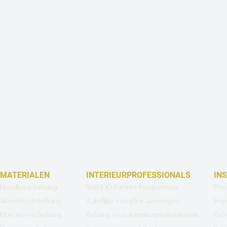
MATERIALEN
INTERIEURPROFESSIONALS
IN
Naadloos behang
WANDD Partner Programma
Pro
Akoestisch behang
Zakelijke samples aanvragen
Insp
Non woven behang
Behang voor interieurprofessionals
Des