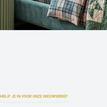
Snel overzicht
HRIJF JE IN VOOR ONZE NIEUWSBRIEF
vang inspiratie, nieuwe collecties en updates.