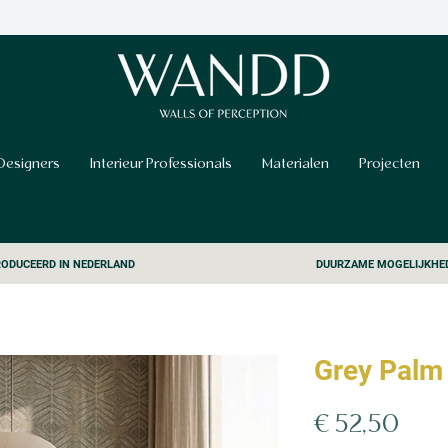
Designers
Interieur Professionals
Materialen
Projecten
ODUCEERD IN NEDERLAND
DUURZAME MOGELIJKHE
Grey Palm
Prijs
€ 52,50