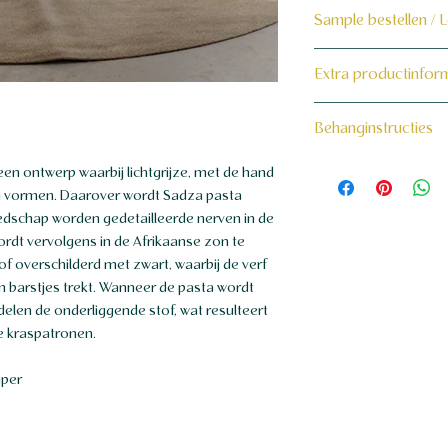
Sample bestellen / 
Bestel hier de samp
Extra productinfor
Dit product wordt 
160 grams non-wo
Behanginstructies
maat voor jou gema
Bekijk hier onze beh
een ontwerp waarbij lichtgrijze, met de hand
ag vormen. Daarover wordt Sadza pasta
dschap worden gedetailleerde nerven in de
ordt vervolgens in de Afrikaanse zon te
f overschilderd met zwart, waarbij de verf
en barstjes trekt. Wanneer de pasta wordt
delen de onderliggende stof, wat resulteert
de kraspatronen.
aper