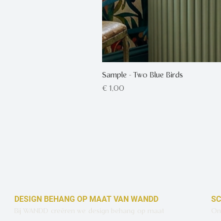
Sample - Two Blue Birds
Prijs
€ 1,00
DESIGN BEHANG OP MAAT VAN WANDD
SC
Bij WANDD creëren we design behang op maat
Ont