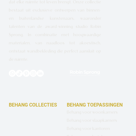
dat elke ruimte tot leven brengt. Onze collectie
bestaat uit exclusieve ontwerpen van binnen-
en buitenlandse kunstenaars, waaronder
talenten van de award-winning studio Robin
Sprong. In combinatie met hoogwaardige
materialen, van naadloos tot akoestisch,
ontstaat wandbekleding die perfect aansluit op
de ruimte.
BEHANG COLLECTIES
BEHANG TOEPASSINGEN
Design behang op maat
Behang voor woonkamers
Luxe basisbehang
Behang voor slaapkamers
Artistiek behang
Behang voor kantoren