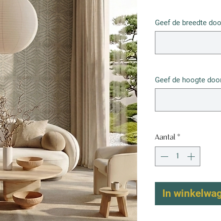
€ 52,50
/
1m²
€ 52,50
Geef de breedte doo
per
1
Vierkante
meter
Geef de hoogte door
Aantal
*
In winkelwa