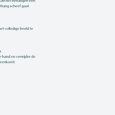
 kan het behangen een
behang scheef gaat
et volledige beeld te
m.
de hand en verwijder de
ereenkomt.