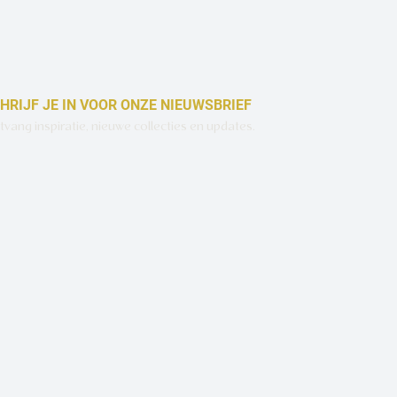
HRIJF JE IN VOOR ONZE NIEUWSBRIEF
vang inspiratie, nieuwe collecties en updates.