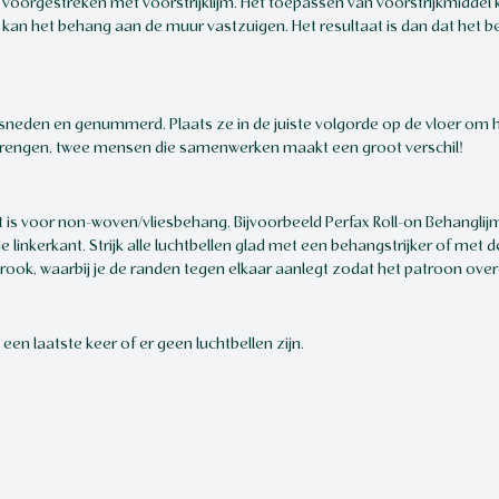
oorgestreken met voorstrijklijm. Het toepassen van voorstrijkmiddel
 kan het behang aan de muur vastzuigen. Het resultaat is dan dat het 
esneden en genummerd. Plaats ze in de juiste volgorde op de vloer om h
aanbrengen, twee mensen die samenwerken maakt een groot verschil!
t is voor non-woven/vliesbehang. Bijvoorbeeld Perfax Roll-on Behanglij
 linkerkant. Strijk alle luchtbellen glad met een behangstrijker of met 
strook, waarbij je de randen tegen elkaar aanlegt zodat het patroon ov
een laatste keer of er geen luchtbellen zijn.