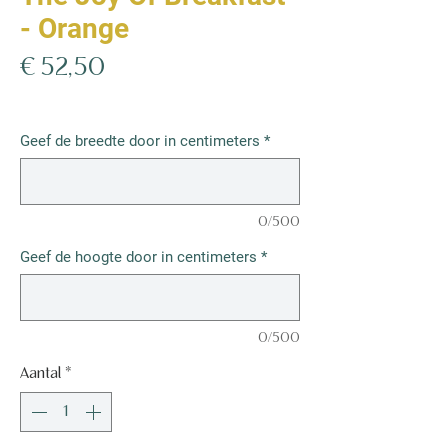
- Orange
Prijs
€ 52,50
€ 52,50
/
1m²
€ 52,50
per
Geef de breedte door in centimeters
*
1
Vierkante
meter
0/500
Geef de hoogte door in centimeters
*
0/500
Aantal
*