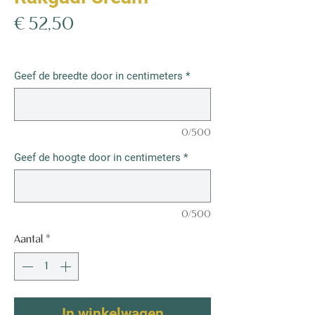
Prijs
€ 52,50
€ 52,50
/
1m²
€ 52,50
per
Geef de breedte door in centimeters
*
1
Vierkante
meter
0/500
Geef de hoogte door in centimeters
*
0/500
Aantal
*
In winkelwagen