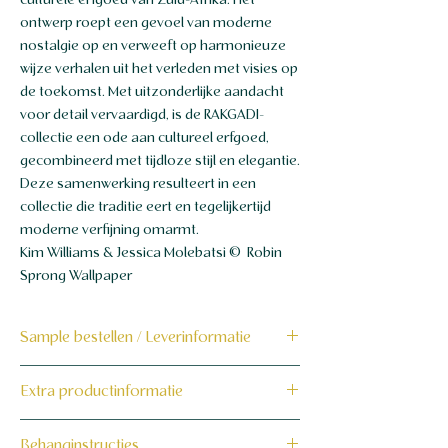
culturele erfgoed van Zuid-Afrika. Het
ontwerp roept een gevoel van moderne
nostalgie op en verweeft op harmonieuze
wijze verhalen uit het verleden met visies op
de toekomst. Met uitzonderlijke aandacht
voor detail vervaardigd, is de RAKGADI-
collectie een ode aan cultureel erfgoed,
gecombineerd met tijdloze stijl en elegantie.
Deze samenwerking resulteert in een
collectie die traditie eert en tegelijkertijd
moderne verfijning omarmt.
Kim Williams & Jessica Molebatsi © Robin
Sprong Wallpaper
Sample bestellen / Leverinformatie
Bestel hier de sample
Extra productinformatie
Dit product wordt binnen 7 tot 10
160 grams non-woven behang
Behanginstructies