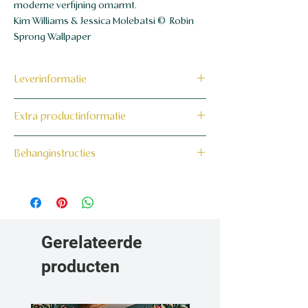
moderne verfijning omarmt.
Kim Williams & Jessica Molebatsi © Robin
Sprong Wallpaper
Leverinformatie
Dit product wordt binnen 7 tot 10
Extra productinformatie
werkdagen op maat voor jou gemaakt en
verzonden.
160 grams non-woven behang
Behanginstructies
Bekijk hier onze behanginstructies.
Gerelateerde
producten