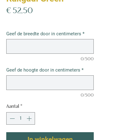
Prijs
€ 52,50
€ 52,50
/
1m²
€ 52,50
per
Geef de breedte door in centimeters
*
1
Vierkante
meter
0/500
Geef de hoogte door in centimeters
*
0/500
Aantal
*
In winkelwagen