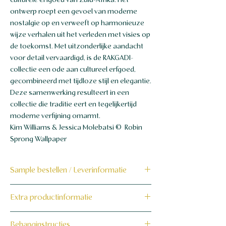
culturele erfgoed van Zuid-Afrika. Het
ontwerp roept een gevoel van moderne
nostalgie op en verweeft op harmonieuze
wijze verhalen uit het verleden met visies op
de toekomst. Met uitzonderlijke aandacht
voor detail vervaardigd, is de RAKGADI-
collectie een ode aan cultureel erfgoed,
gecombineerd met tijdloze stijl en elegantie.
Deze samenwerking resulteert in een
collectie die traditie eert en tegelijkertijd
moderne verfijning omarmt.
Kim Williams & Jessica Molebatsi © Robin
Sprong Wallpaper
Sample bestellen / Leverinformatie
Bestel hier de sample
Extra productinformatie
Dit product wordt binnen 7 tot 10
160 grams non-woven behang
Behanginstructies