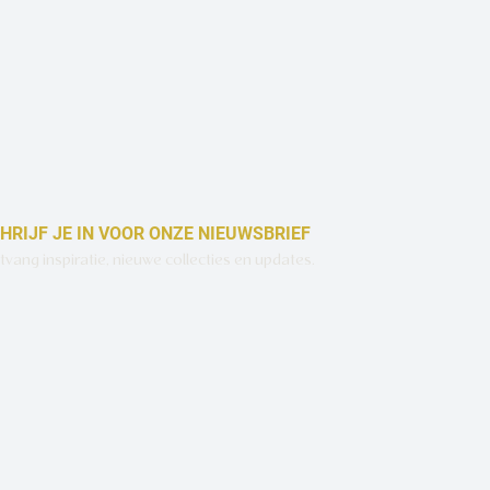
HRIJF JE IN VOOR ONZE NIEUWSBRIEF
vang inspiratie, nieuwe collecties en updates.