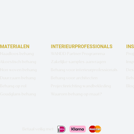
MATERIALEN
INTERIEURPROFESSIONALS
IN
Naadloos behang
WANDD Partner Programma
Pro
Akoestisch behang
Zakelijke samples aanvragen
Insp
Non woven behang
Behang voor interieurprofessionals
Des
Duurzaam behang
Behang voor architecten
Beh
Behang op rol
Projectinrichting wandbekleding
Blo
Goudglans behang
Waarom behang op maat?
Betaal veilig met