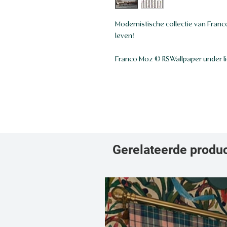
Modernistische collectie van Franc
leven!
Franco Moz © RSWallpaper under l
Gerelateerde produ