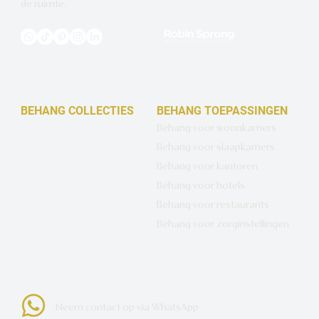
de ruimte.
BEHANG COLLECTIES
BEHANG TOEPASSINGEN
Design behang op maat
Behang voor woonkamers
Luxe basisbehang
Behang voor slaapkamers
Artistiek behang
Behang voor kantoren
Wandbekleding op maat
Behang voor hotels
Hotel Chique behang
Behang voor restaurants
Muurcirkels
Behang voor zorginstellingen
Neem contact op via WhatsApp