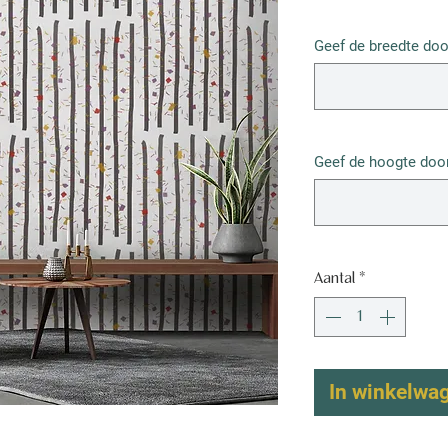
€ 52,50
/
1m²
€ 52,50
Geef de breedte doo
per
1
Vierkante
meter
Geef de hoogte door
Aantal
*
In winkelwa