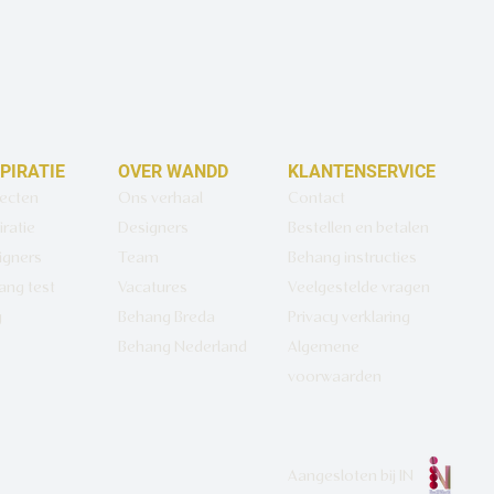
SPIRATIE
OVER WANDD
KLANTENSERVICE
jecten
Ons verhaal
Contact
iratie
Designers
Bestellen en betalen
igners
Team
Behang instructies
ang test
Vacatures
Veelgestelde vragen
g
Behang Breda
Privacy verklaring
Behang Nederland
Algemene
voorwaarden
Aangesloten bij
IN