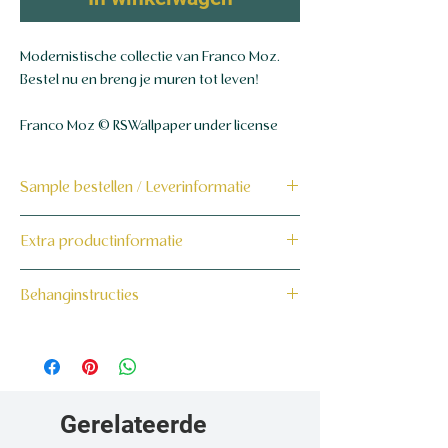
Modernistische collectie van Franco Moz.
Bestel nu en breng je muren tot leven!
Franco Moz © RSWallpaper under license
Sample bestellen / Leverinformatie
Bestel hier de sample
Extra productinformatie
Dit product wordt binnen 7 tot 10
160 grams non-woven behang
Behanginstructies
werkdagen op maat voor jou gemaakt en
verzonden.
Bekijk hier onze behanginstructies.
Gerelateerde