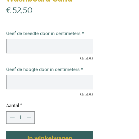
Prijs
€ 52,50
€ 52,50
/
1m²
€ 52,50
per
Geef de breedte door in centimeters
*
1
Vierkante
meter
0/500
Geef de hoogte door in centimeters
*
0/500
Aantal
*
In winkelwagen