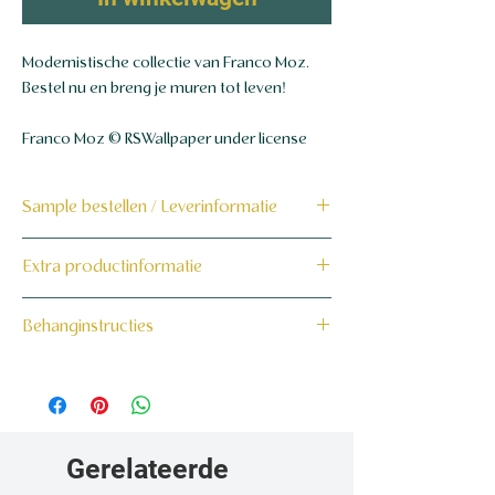
Modernistische collectie van Franco Moz.
Bestel nu en breng je muren tot leven!
Franco Moz © RSWallpaper under license
Sample bestellen / Leverinformatie
Bestel hier de sample
Extra productinformatie
Dit product wordt binnen 7 tot 10
160 grams non-woven behang
Behanginstructies
werkdagen op maat voor jou gemaakt en
verzonden.
Bekijk hier onze behanginstructies.
Gerelateerde