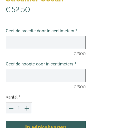
Prijs
€ 52,50
€ 52,50
/
1m²
€ 52,50
per
Geef de breedte door in centimeters
*
1
Vierkante
meter
0/500
Geef de hoogte door in centimeters
*
0/500
Aantal
*
In winkelwagen