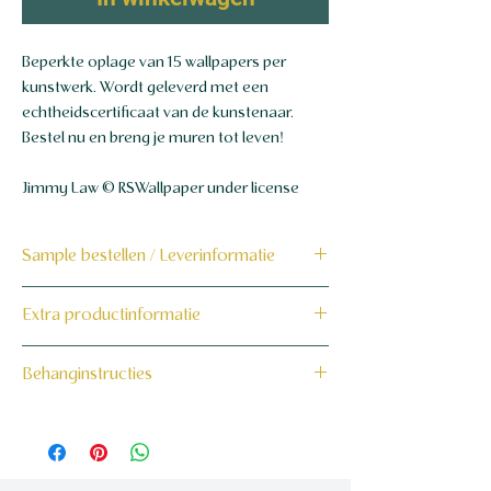
Beperkte oplage van 15 wallpapers per
kunstwerk. Wordt geleverd met een
echtheidscertificaat van de kunstenaar.
Bestel nu en breng je muren tot leven!
Jimmy Law © RSWallpaper under license
Sample bestellen / Leverinformatie
Bestel hier de sample
Extra productinformatie
Dit product wordt binnen 7 tot 10
160 grams non-woven behang
Behanginstructies
werkdagen op maat voor jou gemaakt en
verzonden.
Bekijk hier onze behanginstructies.