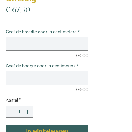
Prijs
€ 67,50
€ 67,50
/
1m²
€ 67,50
per
Geef de breedte door in centimeters
*
1
Vierkante
meter
0/500
Geef de hoogte door in centimeters
*
0/500
Aantal
*
In winkelwagen