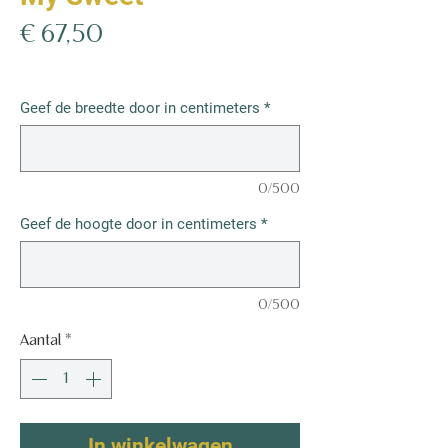
Prijs
€ 67,50
€ 67,50
/
1m²
€ 67,50
per
Geef de breedte door in centimeters
*
1
Vierkante
meter
0/500
Geef de hoogte door in centimeters
*
0/500
Aantal
*
In winkelwagen