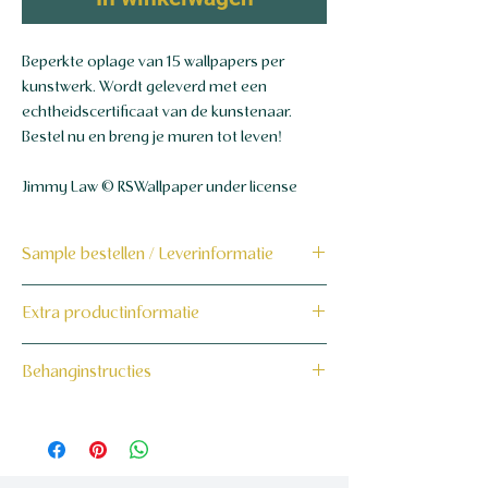
Beperkte oplage van 15 wallpapers per
kunstwerk. Wordt geleverd met een
echtheidscertificaat van de kunstenaar.
Bestel nu en breng je muren tot leven!
Jimmy Law © RSWallpaper under license
Sample bestellen / Leverinformatie
Bestel hier de sample
Extra productinformatie
Dit product wordt binnen 7 tot 10
160 grams non-woven behang
Behanginstructies
werkdagen op maat voor jou gemaakt en
verzonden.
Bekijk hier onze behanginstructies.