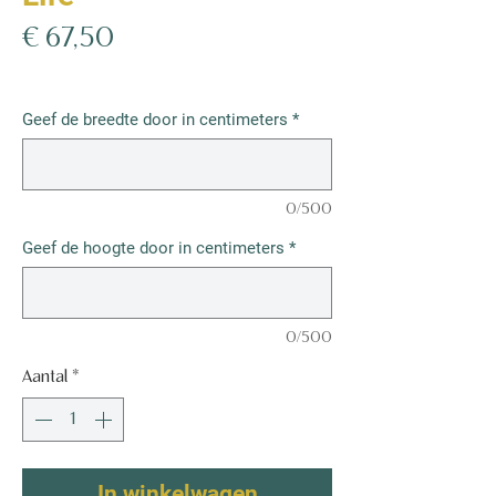
Prijs
€ 67,50
€ 67,50
/
1m²
€ 67,50
per
Geef de breedte door in centimeters
*
1
Vierkante
meter
0/500
Geef de hoogte door in centimeters
*
0/500
Aantal
*
In winkelwagen