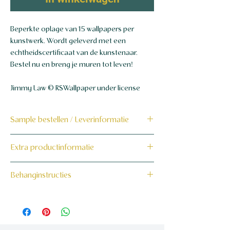
Beperkte oplage van 15 wallpapers per
kunstwerk. Wordt geleverd met een
echtheidscertificaat van de kunstenaar.
Bestel nu en breng je muren tot leven!
Jimmy Law © RSWallpaper under license
Sample bestellen / Leverinformatie
Bestel hier de sample
Extra productinformatie
Dit product wordt binnen 7 tot 10
160 grams non-woven behang
Behanginstructies
werkdagen op maat voor jou gemaakt en
verzonden.
Bekijk hier onze behanginstructies.