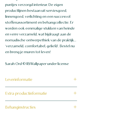
puntjes verzorgd interieur. De eigen
productlijnen bestaan ​​uit serviesgoed,
linnengoed, verlichting en een succesvol
stoffenassortiment en behangcollectie. Er
worden ook eenmalige stukken van heinde
en verre verzameld, wat bijdraagt ​​aan de
nomadische ontwerpethiek van de praktijk...
'verzameld, comfortabel, geliefd'. Bestel nu
en breng je muren tot leven!
Sarah Ord © RSWallpaper under license
Leverinformatie
Dit product wordt binnen 7 tot 10
Extra productinformatie
werkdagen op maat voor jou gemaakt en
verzonden.
160 grams non-woven behang
Behanginstructies