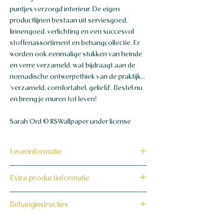
puntjes verzorgd interieur. De eigen
productlijnen bestaan ​​uit serviesgoed,
linnengoed, verlichting en een succesvol
stoffenassortiment en behangcollectie. Er
worden ook eenmalige stukken van heinde
en verre verzameld, wat bijdraagt ​​aan de
nomadische ontwerpethiek van de praktijk...
'verzameld, comfortabel, geliefd'. Bestel nu
en breng je muren tot leven!
Sarah Ord © RSWallpaper under license
Leverinformatie
Dit product wordt binnen 7 tot 10
Extra productinformatie
werkdagen op maat voor jou gemaakt en
verzonden.
160 grams non-woven behang
Behanginstructies