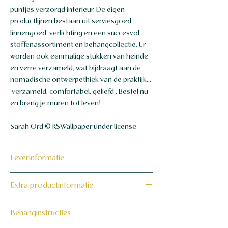
puntjes verzorgd interieur. De eigen
productlijnen bestaan ​​uit serviesgoed,
linnengoed, verlichting en een succesvol
stoffenassortiment en behangcollectie. Er
worden ook eenmalige stukken van heinde
en verre verzameld, wat bijdraagt ​​aan de
nomadische ontwerpethiek van de praktijk...
'verzameld, comfortabel, geliefd'. Bestel nu
en breng je muren tot leven!
Sarah Ord © RSWallpaper under license
Leverinformatie
Dit product wordt binnen 7 tot 10
Extra productinformatie
werkdagen op maat voor jou gemaakt en
verzonden.
160 grams non-woven behang
Behanginstructies