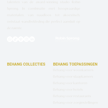
talenten van de award-winning studio Robin
Sprong. In combinatie met hoogwaardige
materialen, van naadloos tot akoestisch,
ontstaat wandbekleding die perfect aansluit op
de ruimte.
BEHANG COLLECTIES
BEHANG TOEPASSINGEN
Design behang op maat
Behang voor woonkamers
Luxe basisbehang
Behang voor slaapkamers
Artistiek behang
Behang voor kantoren
Wandbekleding op maat
Behang voor hotels
Hotel Chique behang
Behang voor restaurants
Muurcirkels
Behang voor zorginstellingen