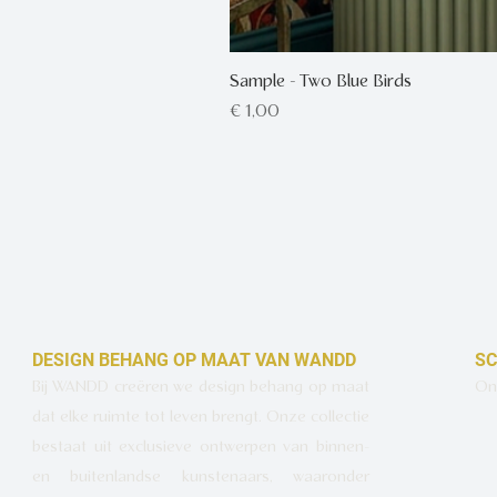
Sample - Two Blue Birds
Prijs
€ 1,00
DESIGN BEHANG OP MAAT VAN WANDD
SC
Bij WANDD creëren we design behang op maat
Ont
dat elke ruimte tot leven brengt. Onze collectie
bestaat uit exclusieve ontwerpen van binnen-
en buitenlandse kunstenaars, waaronder