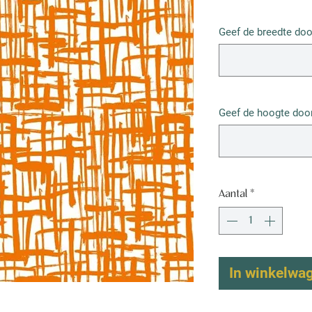
€ 52,50
/
1m²
€ 52,50
Geef de breedte doo
per
1
Vierkante
meter
Geef de hoogte door
Aantal
*
In winkelwa