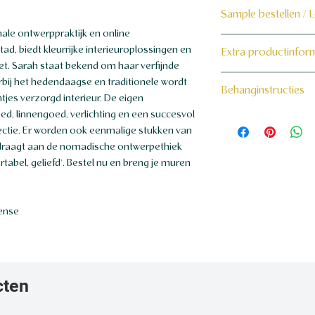
Sample bestellen / 
nale ontwerppraktijk en online
Bestel hier de samp
ad, biedt kleurrijke interieuroplossingen en
Extra productinfor
t. Sarah staat bekend om haar verfijnde
Dit product wordt 
160 grams non-wo
rbij het hedendaagse en traditionele wordt
Behanginstructies
maat voor jou gema
tjes verzorgd interieur. De eigen
goed, linnengoed, verlichting en een succesvol
Bekijk hier onze beh
ctie. Er worden ook eenmalige stukken van
draagt ​​aan de nomadische ontwerpethiek
rtabel, geliefd'. Bestel nu en breng je muren
cense
cten