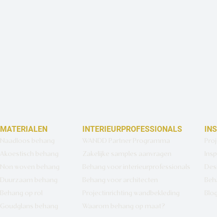
MATERIALEN
INTERIEURPROFESSIONALS
IN
Naadloos behang
WANDD Partner Programma
Pro
Akoestisch behang
Zakelijke samples aanvragen
Insp
Non woven behang
Behang voor interieurprofessionals
Des
Duurzaam behang
Behang voor architecten
Beh
Behang op rol
Projectinrichting wandbekleding
Blo
Goudglans behang
Waarom behang op maat?