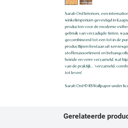
Sarah Ord Interiors, een internatio
winkelimperium gevestigd in Kaapst
producten voor de moderne esthee
gebruik van verzadigde tinten, waa
gecombineerd tot een tot in de pun
productlijnen bestaan ​​uit servies
stoffenassortiment en behangcolle
heinde en verre verzameld, wat bij
van de praktijk... 'verzameld, comfo
tot leven!
Sarah Ord © RSWallpaper under li
Gerelateerde produ