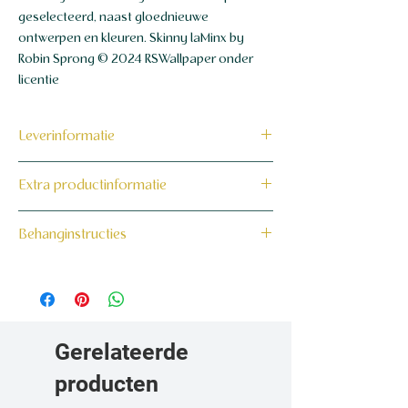
geselecteerd, naast gloednieuwe
ontwerpen en kleuren. Skinny laMinx by
Robin Sprong © 2024 RSWallpaper onder
licentie
Leverinformatie
Dit product wordt binnen 7 tot 10
Extra productinformatie
werkdagen op maat voor jou gemaakt en
verzonden.
160 grams non-woven behang
Behanginstructies
Bekijk hier onze behanginstructies.
Gerelateerde
producten