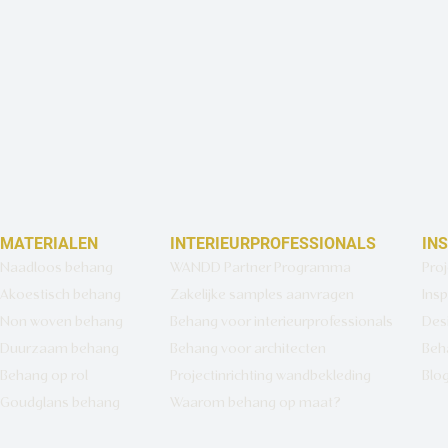
MATERIALEN
INTERIEURPROFESSIONALS
IN
Naadloos behang
WANDD Partner Programma
Pro
Akoestisch behang
Zakelijke samples aanvragen
Insp
Non woven behang
Behang voor interieurprofessionals
Des
Duurzaam behang
Behang voor architecten
Beh
Behang op rol
Projectinrichting wandbekleding
Blo
Goudglans behang
Waarom behang op maat?