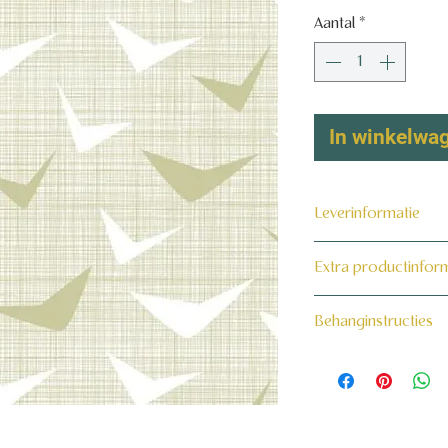
Aantal
*
In winkelwa
Leverinformatie
Dit product wordt 
Extra productinfor
maat voor jou gema
160 grams non-wo
Behanginstructies
Bekijk hier onze beh