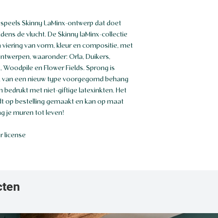
 speels Skinny LaMinx-ontwerp dat doet
jdens de vlucht. De Skinny laMinx-collectie
 viering van vorm, kleur en compositie, met
ontwerpen, waaronder: Orla, Duikers,
s, Woodpile en Flower Fields. Sprong is
k van een nieuw type voorgegomd behang
n bedrukt met niet-giftige latexinkten. Het
dt op bestelling gemaakt en kan op maat
g je muren tot leven!
 license
cten