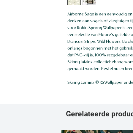
Airborne Sage is een eenvoudig en
denken aan vogels of vliegtuigen ti
voor Robin Sprong Wallpaper is een
een selectie van Moore's geliefde 
Brancusi Stripe, Wild Flowers, Bowl
onlangs begonnen met het gebrui
dat PVC-vrij is, 100% recyclebaar e
Skinny laMinx collectiebehang wor
gemaakt worden. Bestel nu en bren
Skinny Laminx © RSWallpaper under
Gerelateerde produ