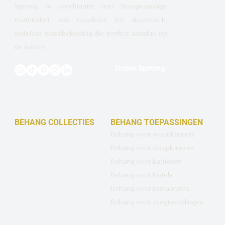
Sprong. In combinatie met hoogwaardige
materialen, van naadloos tot akoestisch,
ontstaat wandbekleding die perfect aansluit op
de ruimte.
BEHANG COLLECTIES
BEHANG TOEPASSINGEN
Design behang op maat
Behang voor woonkamers
Luxe basisbehang
Behang voor slaapkamers
Artistiek behang
Behang voor kantoren
Wandbekleding op maat
Behang voor hotels
Hotel Chique behang
Behang voor restaurants
Muurcirkels
Behang voor zorginstellingen