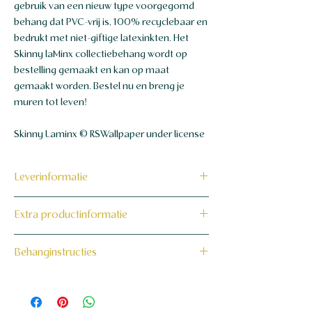
gebruik van een nieuw type voorgegomd
behang dat PVC-vrij is, 100% recyclebaar en
bedrukt met niet-giftige latexinkten. Het
Skinny laMinx collectiebehang wordt op
bestelling gemaakt en kan op maat
gemaakt worden. Bestel nu en breng je
muren tot leven!
Skinny Laminx © RSWallpaper under license
Leverinformatie
Dit product wordt binnen 7 tot 10
Extra productinformatie
werkdagen op maat voor jou gemaakt en
verzonden.
160 grams non-woven behang
Behanginstructies
Bekijk hier onze behanginstructies.