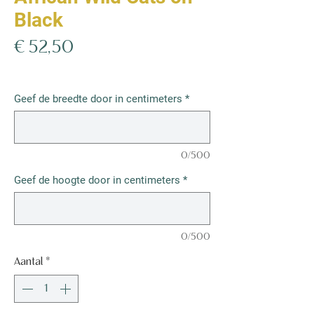
Black
Prijs
€ 52,50
€ 52,50
/
1m²
€ 52,50
per
Geef de breedte door in centimeters
*
1
Vierkante
meter
0/500
Geef de hoogte door in centimeters
*
0/500
Aantal
*