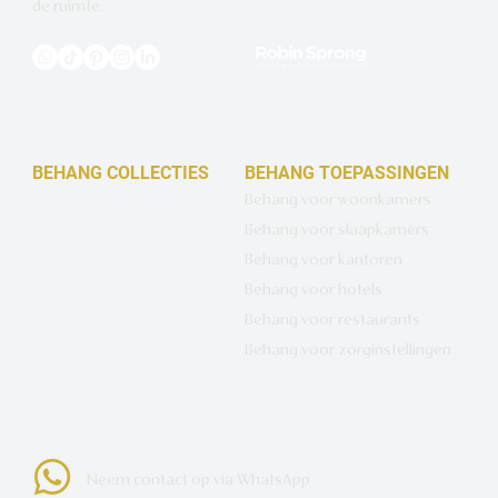
de ruimte.
BEHANG COLLECTIES
BEHANG TOEPASSINGEN
Design behang op maat
Behang voor woonkamers
Luxe basisbehang
Behang voor slaapkamers
Artistiek behang
Behang voor kantoren
Wandbekleding op maat
Behang voor hotels
Hotel Chique behang
Behang voor restaurants
Muurcirkels
Behang voor zorginstellingen
Neem contact op via WhatsApp