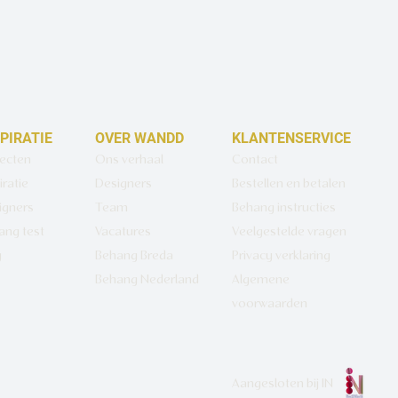
SPIRATIE
OVER WANDD
KLANTENSERVICE
jecten
Ons verhaal
Contact
iratie
Designers
Bestellen en betalen
igners
Team
Behang instructies
ang test
Vacatures
Veelgestelde vragen
g
Behang Breda
Privacy verklaring
Behang Nederland
Algemene
voorwaarden
Aangesloten bij
IN