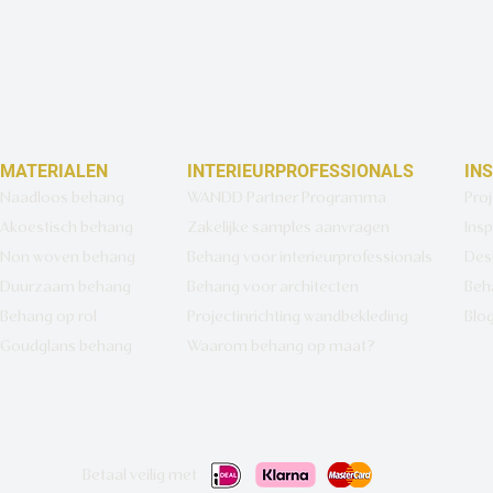
MATERIALEN
INTERIEURPROFESSIONALS
IN
Naadloos behang
WANDD Partner Programma
Pro
Akoestisch behang
Zakelijke samples aanvragen
Insp
Non woven behang
Behang voor interieurprofessionals
Des
Duurzaam behang
Behang voor architecten
Beh
Behang op rol
Projectinrichting wandbekleding
Blo
Goudglans behang
Waarom behang op maat?
Betaal veilig met