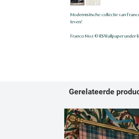
Modernistische collectie van Franc
leven!
Franco Moz © RSWallpaper under l
Gerelateerde produ