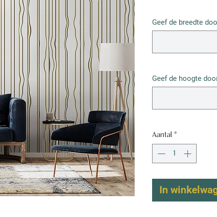
€ 52,50
/
1m²
€ 52,50
Geef de breedte doo
per
1
Vierkante
meter
Geef de hoogte door
Aantal
*
In winkelwa