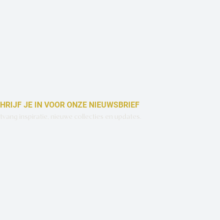
HRIJF JE IN VOOR ONZE NIEUWSBRIEF
vang inspiratie, nieuwe collecties en updates.