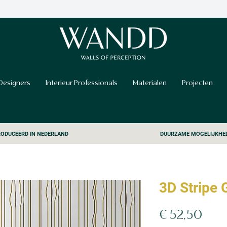
Designers
Interieur Professionals
Materialen
Projecten
ODUCEERD IN NEDERLAND
DUURZAME MOGELIJKHE
3D Stripe 
Prijs
€ 52,50