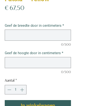
Prijs
€ 67,50
€ 67,50
/
1m²
€ 67,50
per
Geef de breedte door in centimeters
*
1
Vierkante
meter
0/500
Geef de hoogte door in centimeters
*
0/500
Aantal
*
In winkelwagen