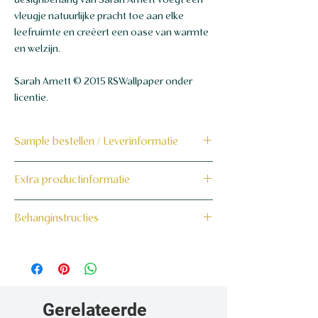
designbehang van Sarah Arnett voegt een
vleugje natuurlijke pracht toe aan elke
leefruimte en creëert een oase van warmte
en welzijn.
Sarah Arnett © 2015 RSWallpaper onder
licentie.
Sample bestellen / Leverinformatie
Bestel hier de sample
Extra productinformatie
Dit product wordt binnen 7 tot 10
160 grams non-woven behang
Behanginstructies
werkdagen op maat voor jou gemaakt en
verzonden.
Bekijk hier onze behanginstructies.
Gerelateerde