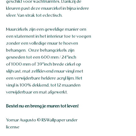
geschikt voor wachtruimtes. Dankzij de
kleuren past deze muurcirkel in bijna iedere
sfeer. Van strak tot eclectisch.
Muurcirkels zijn een geweldige manier om
een statement in het interieur toe te voegen
zonder een volledige muur te hoeven
behangen. Onze behangcirkels zijn
gesneden tot een 600 mm / 24″inch
of 1000 mm of 39″inch brede cirkel op
slijtvast, mat zelfklevend muur vinyl met
een verwijderbare heldere acryl lijm. Het
vinyl is 100% dekkend, tot 12 maanden
verwijderbaar en mat afgewerkt.
Bestel nu en breng je muren tot leven!
Yomar Augusto © RSWallpaper under
license