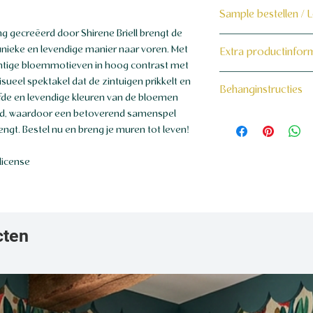
Sample bestellen / 
ecreëerd door Shirene Briell brengt de
Bestel hier de samp
nieke en levendige manier naar voren. Met
Extra productinfor
chtige bloemmotieven in hoog contrast met
Dit product wordt 
160 grams non-wo
isueel spektakel dat de zintuigen prikkelt en
Behanginstructies
maat voor jou gema
fde en levendige kleuren van de bloemen
ond, waardoor een betoverend samenspel
Bekijk hier onze beh
engt. Bestel nu en breng je muren tot leven!
license
cten