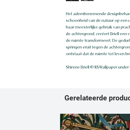
Het adembenemende designbehang g
schoonheid van de natuur op een u
haar meesterlijke gebruik van pra
de achtergrond, creëert Briell een v
de ruimte transformeert. De gedur
springen eruit tegen de achtergr
ontstaat dat de ruimte tot leven br
Shirene Briell © RSWallpaper under 
Gerelateerde produ