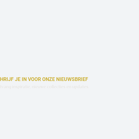
Snel overzicht
HRIJF JE IN VOOR ONZE NIEUWSBRIEF
vang inspiratie, nieuwe collecties en updates.