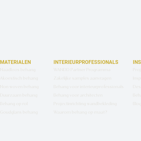
MATERIALEN
INTERIEURPROFESSIONALS
IN
Naadloos behang
WANDD Partner Programma
Pro
Akoestisch behang
Zakelijke samples aanvragen
Insp
Non woven behang
Behang voor interieurprofessionals
Des
Duurzaam behang
Behang voor architecten
Beh
Behang op rol
Projectinrichting wandbekleding
Blo
Goudglans behang
Waarom behang op maat?