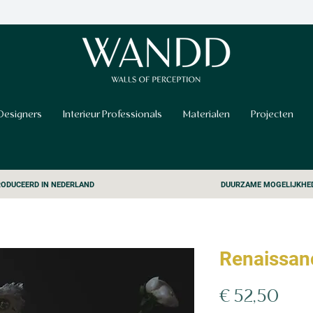
Designers
Interieur Professionals
Materialen
Projecten
ODUCEERD IN NEDERLAND
DUURZAME MOGELIJKHE
Renaissan
Prijs
€ 52,50