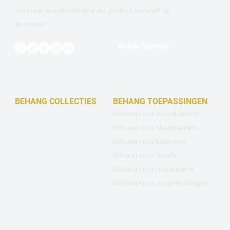
ontstaat wandbekleding die perfect aansluit op
de ruimte.
BEHANG COLLECTIES
BEHANG TOEPASSINGEN
Design behang op maat
Behang voor woonkamers
Luxe basisbehang
Behang voor slaapkamers
Artistiek behang
Behang voor kantoren
Wandbekleding op maat
Behang voor hotels
Hotel Chique behang
Behang voor restaurants
Muurcirkels
Behang voor zorginstellingen