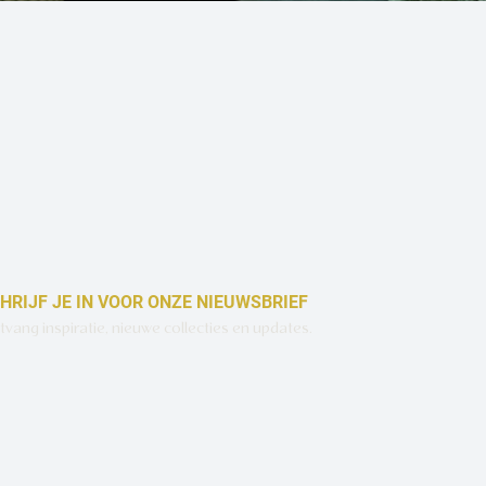
Snel overzicht
HRIJF JE IN VOOR ONZE NIEUWSBRIEF
vang inspiratie, nieuwe collecties en updates.