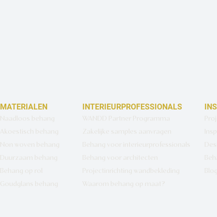
MATERIALEN
INTERIEURPROFESSIONALS
IN
Naadloos behang
WANDD Partner Programma
Pro
Akoestisch behang
Zakelijke samples aanvragen
Insp
Non woven behang
Behang voor interieurprofessionals
Des
Duurzaam behang
Behang voor architecten
Beh
Behang op rol
Projectinrichting wandbekleding
Blo
Goudglans behang
Waarom behang op maat?