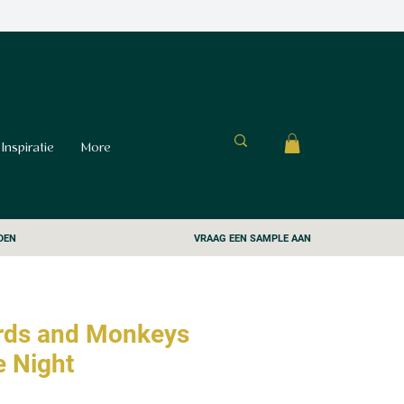
Inspiratie
More
DEN
VRAAG EEN SAMPLE AAN
irds and Monkeys
e Night