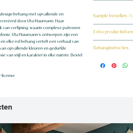
 design behang met opvallende en
Sample bestellen / 
gecreëerd door Uta Naumann. Haar
Bestel hier de samp
k van verfijning, waarin complexe patronen
Extra productinfor
fonie. Uta Naumann's ontwerpen zijn een
Dit product wordt 
en elke rol behang vertelt een verhaal van
160 grams non-wo
Behanginstructies
 van opvallende kleuren en gedurfde
maat voor jou gema
 van stijl en karakter in elke ruimte. Bestel
Bekijk hier onze beh
 license
cten