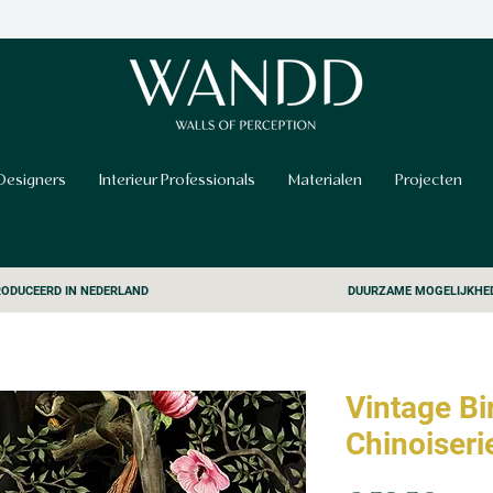
Designers
Interieur Professionals
Materialen
Projecten
ODUCEERD IN NEDERLAND
DUURZAME MOGELIJKHE
Vintage B
Chinoiseri