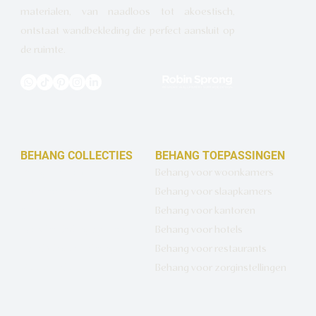
materialen, van naadloos tot akoestisch,
ontstaat wandbekleding die perfect aansluit op
de ruimte.
BEHANG COLLECTIES
BEHANG TOEPASSINGEN
Design behang op maat
Behang voor woonkamers
Luxe basisbehang
Behang voor slaapkamers
Artistiek behang
Behang voor kantoren
Wandbekleding op maat
Behang voor hotels
Hotel Chique behang
Behang voor restaurants
Muurcirkels
Behang voor zorginstellingen