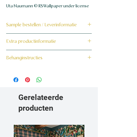
Uta Naumann © RSWallpaper under license
Sample bestellen / Leverinformatie
Bestel hier de sample
Extra productinformatie
Dit product wordt binnen 7 tot 10
160 grams non-woven behang
Behanginstructies
werkdagen op maat voor jou gemaakt en
verzonden.
Bekijk hier onze behanginstructies.
Gerelateerde
producten