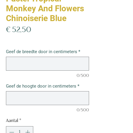
Monkey And Flowers
Chinoiserie Blue
Prijs
€ 52,50
€ 52,50
/
1m²
€ 52,50
per
Geef de breedte door in centimeters
*
1
Vierkante
meter
0/500
Geef de hoogte door in centimeters
*
0/500
Aantal
*