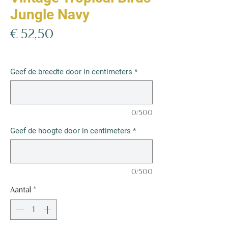
Jungle Navy
Prijs
€ 52,50
€ 52,50
/
1m²
€ 52,50
per
Geef de breedte door in centimeters
*
1
Vierkante
meter
0/500
Geef de hoogte door in centimeters
*
0/500
Aantal
*