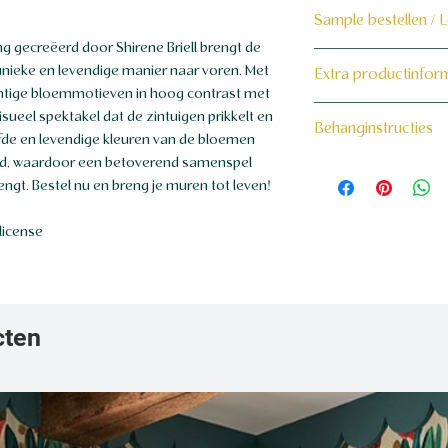
Sample bestellen / 
ecreëerd door Shirene Briell brengt de
Bestel hier de samp
nieke en levendige manier naar voren. Met
Extra productinfor
chtige bloemmotieven in hoog contrast met
Dit product wordt 
160 grams non-wo
isueel spektakel dat de zintuigen prikkelt en
Behanginstructies
maat voor jou gema
fde en levendige kleuren van de bloemen
ond, waardoor een betoverend samenspel
Bekijk hier onze beh
engt. Bestel nu en breng je muren tot leven!
license
cten