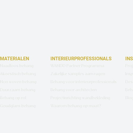
MATERIALEN
INTERIEURPROFESSIONALS
IN
Naadloos behang
WANDD Partner Programma
Pro
Akoestisch behang
Zakelijke samples aanvragen
Insp
Non woven behang
Behang voor interieurprofessionals
Des
Duurzaam behang
Behang voor architecten
Beh
Behang op rol
Projectinrichting wandbekleding
Blo
Goudglans behang
Waarom behang op maat?