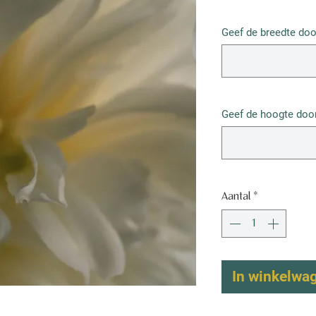
€ 52,50
/
1m²
€ 52,50
Geef de breedte doo
per
1
Vierkante
meter
Geef de hoogte door
Aantal
*
In winkelwa