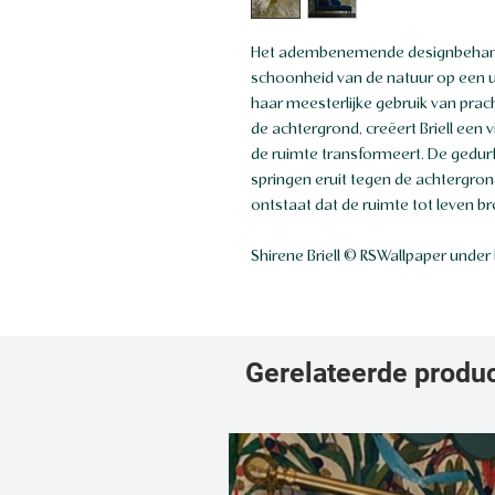
Het adembenemende designbehang g
schoonheid van de natuur op een u
haar meesterlijke gebruik van pra
de achtergrond, creëert Briell een v
de ruimte transformeert. De gedur
springen eruit tegen de achtergr
ontstaat dat de ruimte tot leven br
Shirene Briell © RSWallpaper under 
Gerelateerde produ