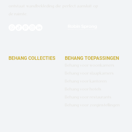
ontstaat wandbekleding die perfect aansluit op
de ruimte.
BEHANG COLLECTIES
BEHANG TOEPASSINGEN
Design behang op maat
Behang voor woonkamers
Luxe basisbehang
Behang voor slaapkamers
Artistiek behang
Behang voor kantoren
Wandbekleding op maat
Behang voor hotels
Hotel Chique behang
Behang voor restaurants
Muurcirkels
Behang voor zorginstellingen