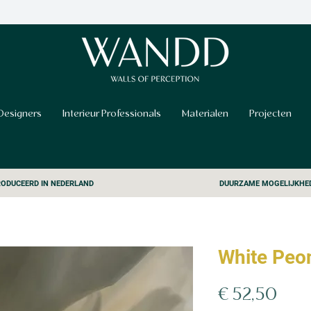
Designers
Interieur Professionals
Materialen
Projecten
ODUCEERD IN NEDERLAND
DUURZAME MOGELIJKHE
White Peo
Prijs
€ 52,50