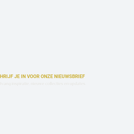
Snel overzicht
HRIJF JE IN VOOR ONZE NIEUWSBRIEF
vang inspiratie, nieuwe collecties en updates.