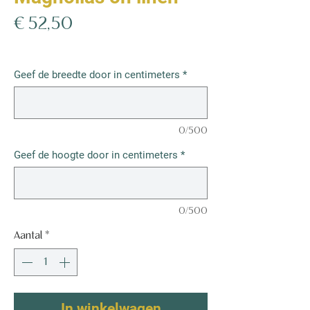
Prijs
€ 52,50
€ 52,50
/
1m²
€ 52,50
per
Geef de breedte door in centimeters
*
1
Vierkante
meter
0/500
Geef de hoogte door in centimeters
*
0/500
Aantal
*
In winkelwagen