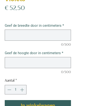
Prijs
€ 52,50
€ 52,50
/
1m²
€ 52,50
per
Geef de breedte door in centimeters
*
1
Vierkante
meter
0/500
Geef de hoogte door in centimeters
*
0/500
Aantal
*
In winkelwagen