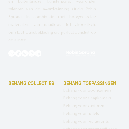
en buitenlandse kunstenaars, waaronder
talenten van de award-winning studio Robin
Sprong. In combinatie met hoogwaardige
materialen, van naadloos tot akoestisch,
ontstaat wandbekleding die perfect aansluit op
de ruimte.
BEHANG COLLECTIES
BEHANG TOEPASSINGEN
Design behang op maat
Behang voor woonkamers
Luxe basisbehang
Behang voor slaapkamers
Artistiek behang
Behang voor kantoren
Wandbekleding op maat
Behang voor hotels
Hotel Chique behang
Behang voor restaurants