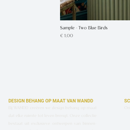
Sample - Two Blue Birds
Prijs
€ 1,00
DESIGN BEHANG OP MAAT VAN WANDD
SC
Bij WANDD creëren we design behang op maat
Ont
dat elke ruimte tot leven brengt. Onze collectie
bestaat uit exclusieve ontwerpen van binnen-