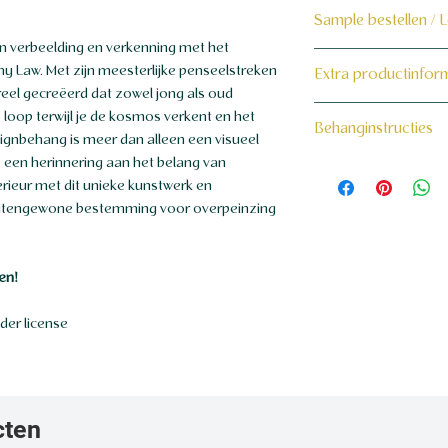
Sample bestellen / 
an verbeelding en verkenning met het
Bestel hier de samp
 Law. Met zijn meesterlijke penseelstreken
Extra productinfor
eel gecreëerd dat zowel jong als oud
Dit product wordt 
160 grams non-wo
e loop terwijl je de kosmos verkent en het
Behanginstructies
maat voor jou gema
gnbehang is meer dan alleen een visueel
n, een herinnering aan het belang van
Bekijk hier onze be
rieur met dit unieke kunstwerk en
buitengewone bestemming voor overpeinzing
en!
der license
cten