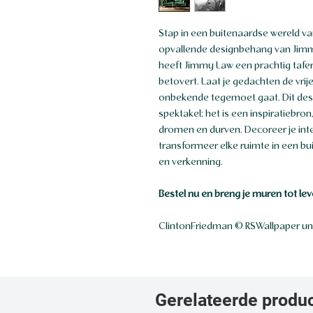
Stap in een buitenaardse wereld v
opvallende designbehang van Jimmy
heeft Jimmy Law een prachtig tafer
betovert. Laat je gedachten de vrij
onbekende tegemoet gaat. Dit desi
spektakel; het is een inspiratiebro
dromen en durven. Decoreer je inte
transformeer elke ruimte in een 
en verkenning.
Bestel nu en breng je muren tot lev
ClintonFriedman © RSWallpaper un
Gerelateerde produ