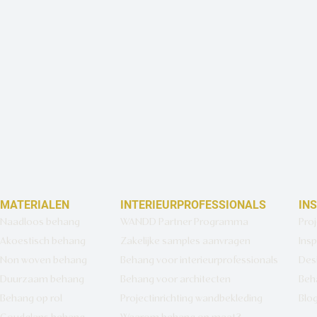
MATERIALEN
INTERIEURPROFESSIONALS
IN
Naadloos behang
WANDD Partner Programma
Pro
Akoestisch behang
Zakelijke samples aanvragen
Insp
Non woven behang
Behang voor interieurprofessionals
Des
Duurzaam behang
Behang voor architecten
Beh
Behang op rol
Projectinrichting wandbekleding
Blo