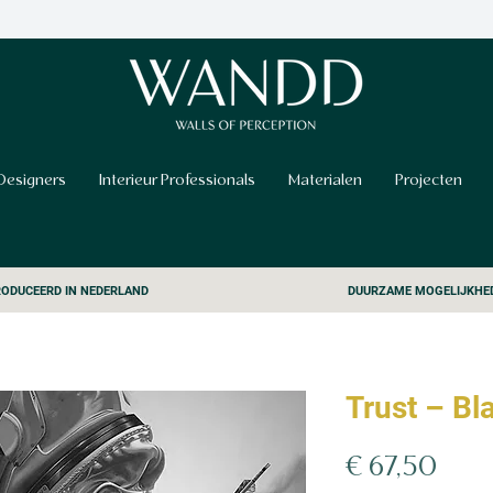
Designers
Interieur Professionals
Materialen
Projecten
ODUCEERD IN NEDERLAND
DUURZAME MOGELIJKHE
Trust – Bl
Prijs
€ 67,50