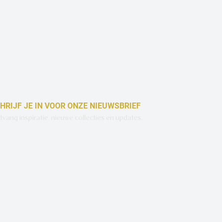
HRIJF JE IN VOOR ONZE NIEUWSBRIEF
vang inspiratie, nieuwe collecties en updates.