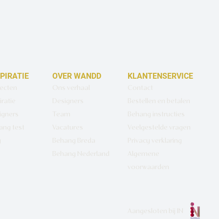
SPIRATIE
OVER WANDD
KLANTENSERVICE
jecten
Ons verhaal
Contact
iratie
Designers
Bestellen en betalen
igners
Team
Behang instructies
ang test
Vacatures
Veelgestelde vragen
g
Behang Breda
Privacy verklaring
Behang Nederland
Algemene
voorwaarden
Aangesloten bij
IN