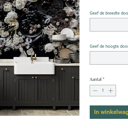
€ 52,50
/
1m²
€ 52,50
Geef de breedte doo
per
1
Vierkante
meter
Geef de hoogte door
Aantal
*
In winkelwa