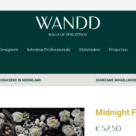
Designers
Interieur Professionals
Materialen
Projecten
ODUCEERD IN NEDERLAND
DUURZAME MOGELIJKHE
Midnight F
Prijs
€ 52,50