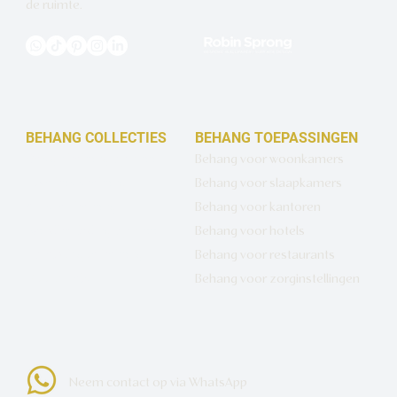
de ruimte.
BEHANG COLLECTIES
BEHANG TOEPASSINGEN
Design behang op maat
Behang voor woonkamers
Luxe basisbehang
Behang voor slaapkamers
Artistiek behang
Behang voor kantoren
Wandbekleding op maat
Behang voor hotels
Hotel Chique behang
Behang voor restaurants
Muurcirkels
Behang voor zorginstellingen
Neem contact op via WhatsApp