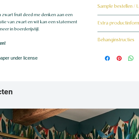
Sample bestellen / 
n zwart fruit deed me denken aan een
Bestel hier de samp
atie van zwart en wit kan een statement
Extra productinfor
er in boerderijstijl.
Dit product wordt 
160 grams non-wo
Behanginstructies
maat voor jou gema
en!
Bekijk hier onze be
aper under license
cten