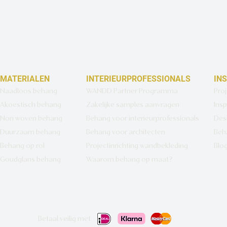
MATERIALEN
INTERIEURPROFESSIONALS
IN
Naadloos behang
WANDD Partner Programma
Pro
Akoestisch behang
Zakelijke samples aanvragen
Insp
Non woven behang
Behang voor interieurprofessionals
Des
Duurzaam behang
Behang voor architecten
Beh
Behang op rol
Projectinrichting wandbekleding
Blo
Goudglans behang
Waarom behang op maat?
Betaal veilig met