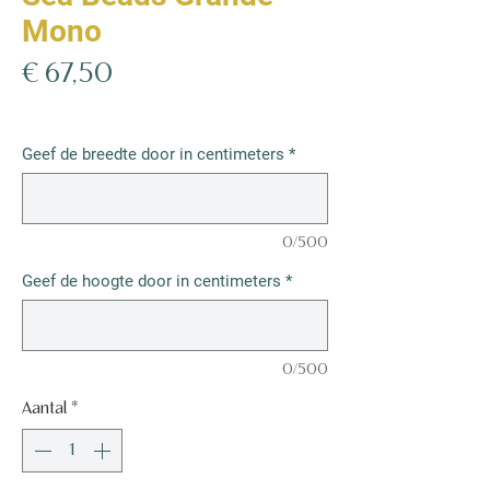
Mono
Prijs
€ 67,50
€ 67,50
/
1m²
€ 67,50
per
Geef de breedte door in centimeters
*
1
Vierkante
meter
0/500
Geef de hoogte door in centimeters
*
0/500
Aantal
*