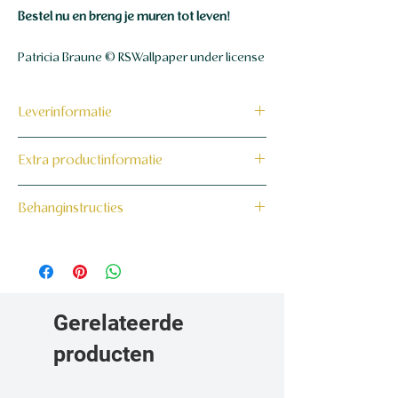
Bestel nu en breng je muren tot leven!
Patricia Braune © RSWallpaper under license
Leverinformatie
Dit product wordt binnen 7 tot 10
Extra productinformatie
werkdagen op maat voor jou gemaakt en
verzonden.
160 grams non-woven behang
Behanginstructies
Bekijk hier onze behanginstructies.
Gerelateerde
producten