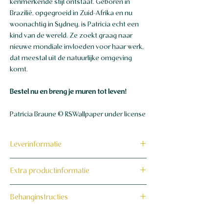
kenmerkende stijl ontstaat. Geboren in
Brazilië, opgegroeid in Zuid-Afrika en nu
woonachtig in Sydney, is Patricia echt een
kind van de wereld. Ze zoekt graag naar
nieuwe mondiale invloeden voor haar werk,
dat meestal uit de natuurlijke omgeving
komt.
Bestel nu en breng je muren tot leven!
Patricia Braune © RSWallpaper under license
Leverinformatie
Dit product wordt binnen 7 tot 10
Extra productinformatie
werkdagen op maat voor jou gemaakt en
verzonden.
160 grams non-woven behang
Behanginstructies
Bekijk hier onze behanginstructies.