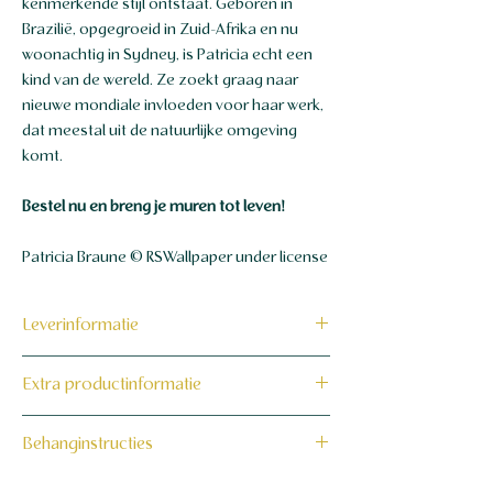
kenmerkende stijl ontstaat. Geboren in
Brazilië, opgegroeid in Zuid-Afrika en nu
woonachtig in Sydney, is Patricia echt een
kind van de wereld. Ze zoekt graag naar
nieuwe mondiale invloeden voor haar werk,
dat meestal uit de natuurlijke omgeving
komt.
Bestel nu en breng je muren tot leven!
Patricia Braune © RSWallpaper under license
Leverinformatie
Dit product wordt binnen 7 tot 10
Extra productinformatie
werkdagen op maat voor jou gemaakt en
verzonden.
160 grams non-woven behang
Behanginstructies
Bekijk hier onze behanginstructies.