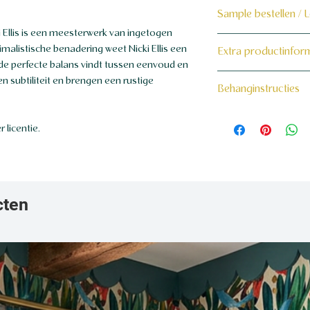
Sample bestellen / 
i Ellis is een meesterwerk van ingetogen
Bestel hier de samp
imalistische benadering weet Nicki Ellis een
Extra productinfor
 de perfecte balans vindt tussen eenvoud en
Dit product wordt 
160 grams non-wo
 subtiliteit en brengen een rustige
Behanginstructies
maat voor jou gema
Bekijk hier onze beh
 licentie.
cten