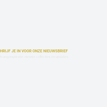
HRIJF JE IN VOOR ONZE NIEUWSBRIEF
vang inspiratie, nieuwe collecties en updates.