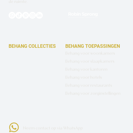
de ruimte.
BEHANG COLLECTIES
BEHANG TOEPASSINGEN
Design behang op maat
Behang voor woonkamers
Luxe basisbehang
Behang voor slaapkamers
Artistiek behang
Behang voor kantoren
Wandbekleding op maat
Behang voor hotels
Hotel Chique behang
Behang voor restaurants
Muurcirkels
Behang voor zorginstellingen
Neem contact op via WhatsApp