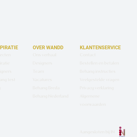
SPIRATIE
OVER WANDD
KLANTENSERVICE
jecten
Ons verhaal
Contact
iratie
Designers
Bestellen en betalen
igners
Team
Behang instructies
ang test
Vacatures
Veelgestelde vragen
g
Behang Breda
Privacy verklaring
Behang Nederland
Algemene
voorwaarden
Aangesloten bij
IN