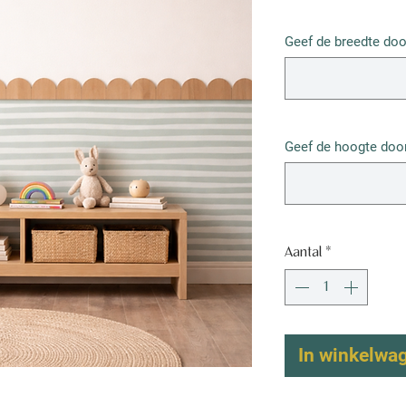
€ 52,50
/
1m²
€ 52,50
Geef de breedte doo
per
1
Vierkante
meter
Geef de hoogte door
Aantal
*
In winkelwa