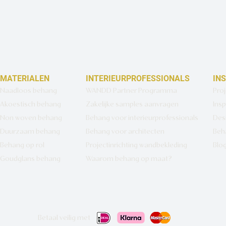
MATERIALEN
INTERIEURPROFESSIONALS
IN
Naadloos behang
WANDD Partner Programma
Pro
Akoestisch behang
Zakelijke samples aanvragen
Insp
Non woven behang
Behang voor interieurprofessionals
Des
Duurzaam behang
Behang voor architecten
Beh
Behang op rol
Projectinrichting wandbekleding
Blo
Goudglans behang
Waarom behang op maat?
Betaal veilig met