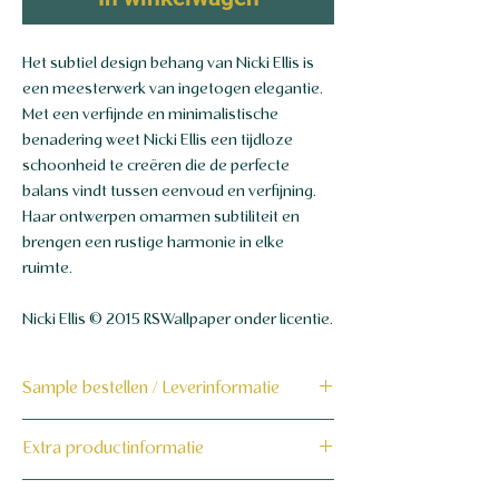
Het subtiel design behang van Nicki Ellis is
een meesterwerk van ingetogen elegantie.
Met een verfijnde en minimalistische
benadering weet Nicki Ellis een tijdloze
schoonheid te creëren die de perfecte
balans vindt tussen eenvoud en verfijning.
Haar ontwerpen omarmen subtiliteit en
brengen een rustige harmonie in elke
ruimte.
Nicki Ellis © 2015 RSWallpaper onder licentie.
Sample bestellen / Leverinformatie
Bestel hier de sample
Extra productinformatie
Dit product wordt binnen 7 tot 10
160 grams non-woven behang