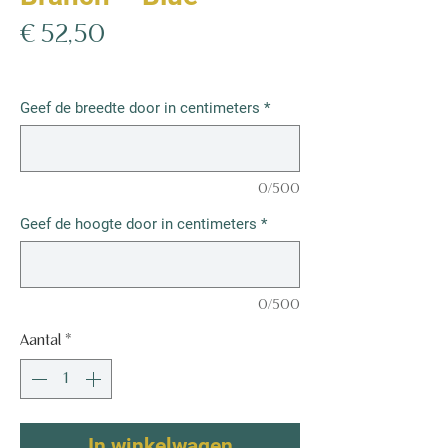
Prijs
€ 52,50
€ 52,50
/
1m²
€ 52,50
per
Geef de breedte door in centimeters
*
1
Vierkante
meter
0/500
Geef de hoogte door in centimeters
*
0/500
Aantal
*
In winkelwagen