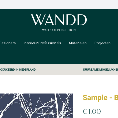
Designers
Interieur Professionals
Materialen
Projecten
ODUCEERD IN NEDERLAND
DUURZAME MOGELIJKHE
Sample - 
Prijs
€ 1,00