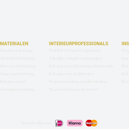
MATERIALEN
INTERIEURPROFESSIONALS
IN
Naadloos behang
WANDD Partner Programma
Pro
Akoestisch behang
Zakelijke samples aanvragen
Insp
Non woven behang
Behang voor interieurprofessionals
Des
Duurzaam behang
Behang voor architecten
Beh
Behang op rol
Projectinrichting wandbekleding
Blo
Goudglans behang
Waarom behang op maat?
Betaal veilig met