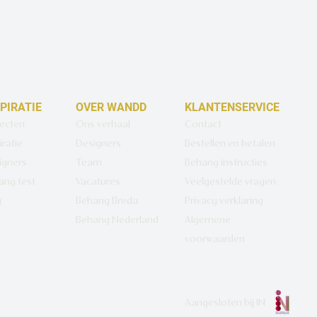
SPIRATIE
OVER WANDD
KLANTENSERVICE
jecten
Ons verhaal
Contact
iratie
Designers
Bestellen en betalen
igners
Team
Behang instructies
ang test
Vacatures
Veelgestelde vragen
g
Behang Breda
Privacy verklaring
Behang Nederland
Algemene
voorwaarden
Aangesloten bij
IN