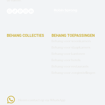
de ruimte.
BEHANG COLLECTIES
BEHANG TOEPASSINGEN
Design behang op maat
Behang voor woonkamers
Luxe basisbehang
Behang voor slaapkamers
Artistiek behang
Behang voor kantoren
Wandbekleding op maat
Behang voor hotels
Hotel Chique behang
Behang voor restaurants
Muurcirkels
Behang voor zorginstellingen
Neem contact op via WhatsApp