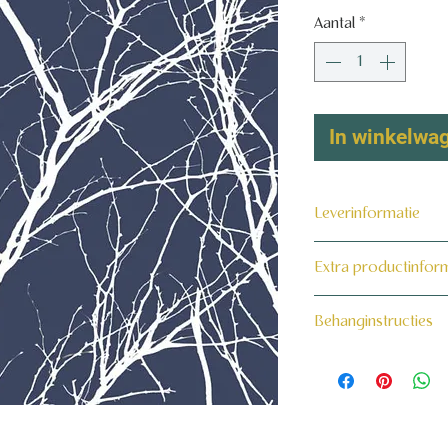
Aantal
*
In winkelwa
Leverinformatie
Dit product wordt 
Extra productinfor
maat voor jou gema
160 grams non-wo
Behanginstructies
Bekijk hier onze beh