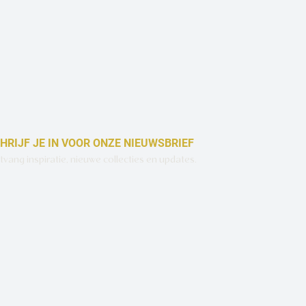
HRIJF JE IN VOOR ONZE NIEUWSBRIEF
vang inspiratie, nieuwe collecties en updates.