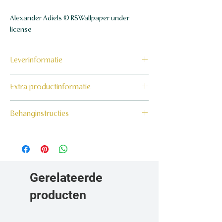
Alexander Adiels © RSWallpaper under
license
Leverinformatie
Dit product wordt binnen 7 tot 10
Extra productinformatie
werkdagen op maat voor jou gemaakt en
verzonden.
160 grams non-woven behang
Behanginstructies
Bekijk hier onze behanginstructies.
Gerelateerde
producten