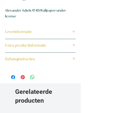
Alexander Adiels © RSWallpaper under
license
Leverinformatie
Dit product wordt binnen 7 tot 10
Extra productinformatie
werkdagen op maat voor jou gemaakt en
verzonden.
160 grams non-woven behang
Behanginstructies
Bekijk hier onze behanginstructies.
Gerelateerde
producten