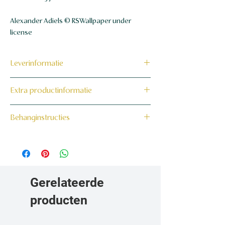
Alexander Adiels © RSWallpaper under
license
Leverinformatie
Dit product wordt binnen 7 tot 10
Extra productinformatie
werkdagen op maat voor jou gemaakt en
verzonden.
160 grams non-woven behang
Behanginstructies
Bekijk hier onze behanginstructies.
Gerelateerde
producten