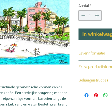
Aantal
*
In winkelwa
Leverinformatie
Dit product wordt 
Extra productinfor
maat voor jou gema
160 grams non-wo
Behanginstructies
ructurele geometrische vormen van de
Bekijk hier onze beh
we zeeën. Een stedelijke omgeving met een
en, eigenzinnige vormen, kasseien langs de
gen stad, zand en water. Bestel nu en breng