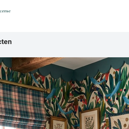
icense
cten