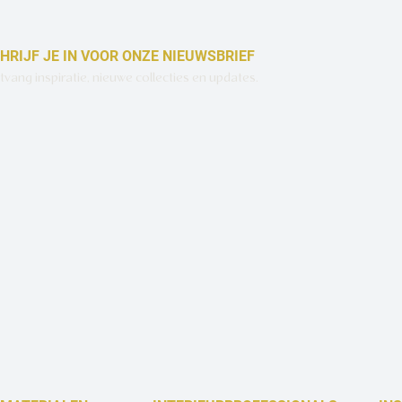
HRIJF JE IN VOOR ONZE NIEUWSBRIEF
vang inspiratie, nieuwe collecties en updates.