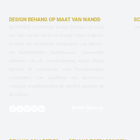
DESIGN BEHANG OP MAAT VAN WANDD
SC
Bij WANDD creëren we design behang op maat
Ont
dat elke ruimte tot leven brengt. Onze collectie
bestaat uit exclusieve ontwerpen van binnen-
en buitenlandse kunstenaars, waaronder
talenten van de award-winning studio Robin
Sprong. In combinatie met hoogwaardige
materialen, van naadloos tot akoestisch,
ontstaat wandbekleding die perfect aansluit op
de ruimte.