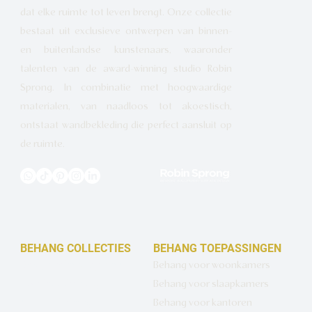
dat elke ruimte tot leven brengt. Onze collectie
bestaat uit exclusieve ontwerpen van binnen-
en buitenlandse kunstenaars, waaronder
talenten van de award-winning studio Robin
Sprong. In combinatie met hoogwaardige
materialen, van naadloos tot akoestisch,
ontstaat wandbekleding die perfect aansluit op
de ruimte.
BEHANG COLLECTIES
BEHANG TOEPASSINGEN
Design behang op maat
Behang voor woonkamers
Luxe basisbehang
Behang voor slaapkamers
Artistiek behang
Behang voor kantoren