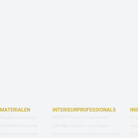
MATERIALEN
INTERIEURPROFESSIONALS
IN
Naadloos behang
WANDD Partner Programma
Pro
Akoestisch behang
Zakelijke samples aanvragen
Insp
Non woven behang
Behang voor interieurprofessionals
Des