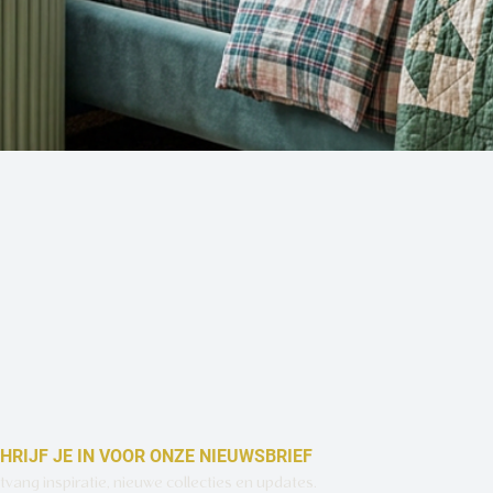
Snel overzicht
HRIJF JE IN VOOR ONZE NIEUWSBRIEF
vang inspiratie, nieuwe collecties en updates.