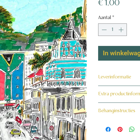
Prijs
€ 1,00
Aantal
*
In winkelwa
Leverinformatie
Dit product wordt 
Extra productinfor
maat voor jou gema
160 grams non-wo
Behanginstructies
Bekijk hier onze beh