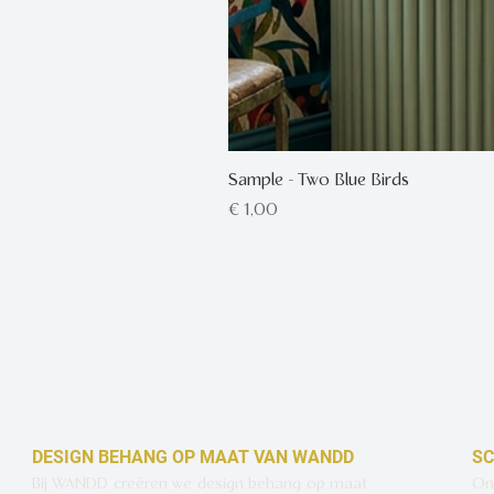
Sample - Two Blue Birds
Prijs
€ 1,00
DESIGN BEHANG OP MAAT VAN WANDD
SC
Bij WANDD creëren we design behang op maat
Ont